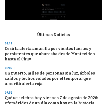
0
s
e
c
Últimas Noticias
o
n
08:19
d
Cesó la alerta amarilla por vientos fuertes y
s
o
persistentes que abarcaba desde Montevideo
f
hasta el Chuy
3
3
s
08:09
e
Un muerto, miles de personas sin luz, árboles
c
caídos y techos volados por el temporal que
o
n
ameritó alerta roja
d
s
07:52
Qué se celebra hoy, viernes 7 de agosto de 2026:
efemérides de un día como hoy en la historia