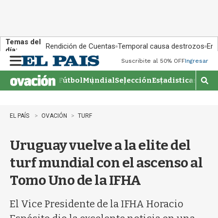
Temas del
Rendición de Cuentas
Temporal causa destrozos
En 
día:
Suscribite al 50% OFF
Ingresar
M
e
Fútbol
Mundial
Selección
Estadisticas
Agen
n
M
u
o
s
t
EL PAÍS
OVACIÓN
TURF
r
a
Uruguay vuelve a la elite del
r
b
turf mundial con el ascenso al
�
s
Tomo Uno de la IFHA
q
u
e
El Vice Presidente de la IFHA Horacio
d