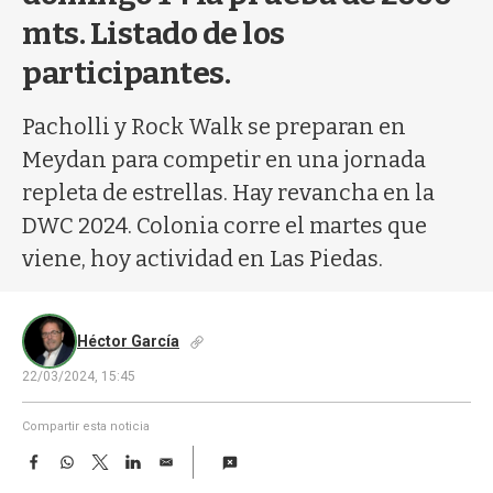
a
mts. Listado de los
participantes.
Pacholli y Rock Walk se preparan en
Meydan para competir en una jornada
repleta de estrellas. Hay revancha en la
DWC 2024. Colonia corre el martes que
viene, hoy actividad en Las Piedas.
Héctor García
22/03/2024, 15:45
Compartir esta noticia
F
W
T
L
E
a
h
w
i
m