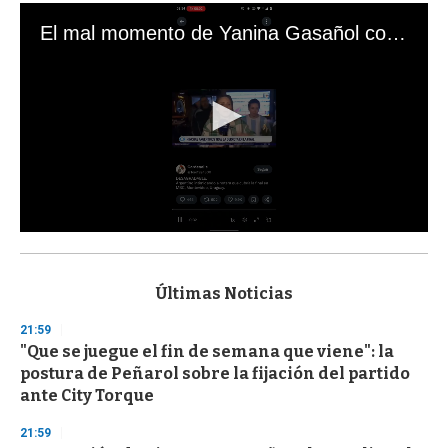
El mal momento de Yanina Gasañol con un hincha argentino en "Subrayado"
0
s
e
c
Últimas Noticias
o
n
21:59
d
"Que se juegue el fin de semana que viene": la
s
o
postura de Peñarol sobre la fijación del partido
f
ante City Torque
3
3
s
21:59
e