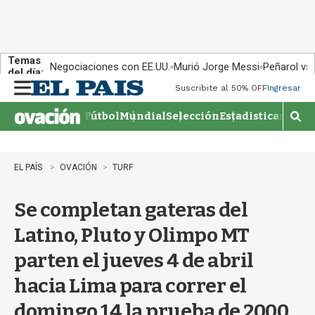
Temas
Negociaciones con EE.UU.
Murió Jorge Messi
Peñarol vs
del día:
Suscribite al 50% OFF
Ingresar
M
e
Fútbol
Mundial
Selección
Estadisticas
Agen
n
M
u
o
s
t
EL PAÍS
OVACIÓN
TURF
r
a
Se completan gateras del
r
b
Latino, Pluto y Olimpo MT
�
s
parten el jueves 4 de abril
q
u
hacia Lima para correr el
e
d
domingo 14 la prueba de 2000