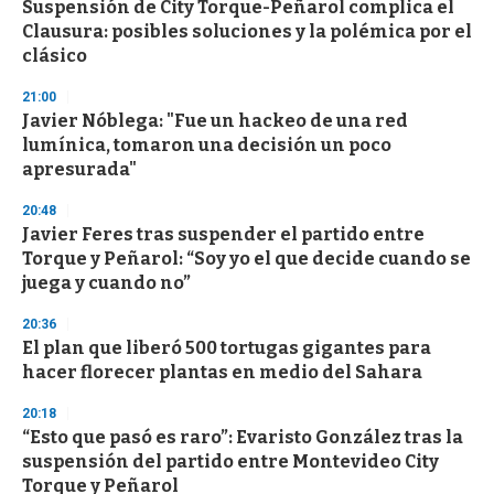
Suspensión de City Torque-Peñarol complica el
c
Clausura: posibles soluciones y la polémica por el
o
n
clásico
d
s
21:00
Javier Nóblega: "Fue un hackeo de una red
lumínica, tomaron una decisión un poco
apresurada"
20:48
Javier Feres tras suspender el partido entre
Torque y Peñarol: “Soy yo el que decide cuando se
juega y cuando no”
20:36
El plan que liberó 500 tortugas gigantes para
hacer florecer plantas en medio del Sahara
20:18
“Esto que pasó es raro”: Evaristo González tras la
suspensión del partido entre Montevideo City
Torque y Peñarol