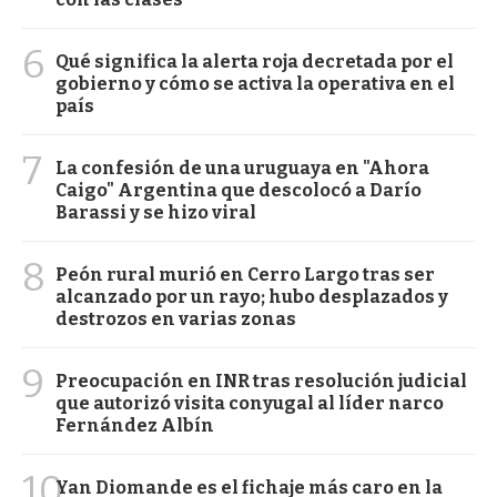
6
Qué significa la alerta roja decretada por el
gobierno y cómo se activa la operativa en el
país
7
La confesión de una uruguaya en "Ahora
Caigo" Argentina que descolocó a Darío
Barassi y se hizo viral
8
Peón rural murió en Cerro Largo tras ser
alcanzado por un rayo; hubo desplazados y
destrozos en varias zonas
9
Preocupación en INR tras resolución judicial
que autorizó visita conyugal al líder narco
Fernández Albín
10
Yan Diomande es el fichaje más caro en la