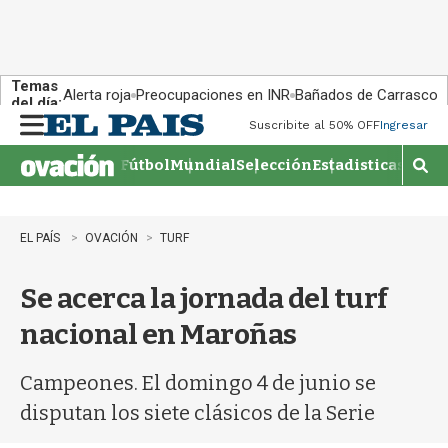
Temas
Alerta roja
Preocupaciones en INR
Bañados de Carrasco
del día:
Suscribite al 50% OFF
Ingresar
M
e
Fútbol
Mundial
Selección
Estadisticas
Agen
n
M
u
o
s
t
EL PAÍS
OVACIÓN
TURF
r
a
Se acerca la jornada del turf
r
b
nacional en Maroñas
�
s
q
Campeones. El domingo 4 de junio se
u
disputan los siete clásicos de la Serie
e
d