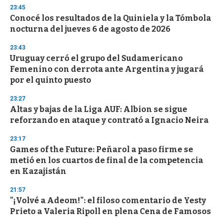
n
23:45
d
Conocé los resultados de la Quiniela y la Tómbola
s
o
nocturna del jueves 6 de agosto de 2026
f
3
23:43
3
s
Uruguay cerró el grupo del Sudamericano
e
Femenino con derrota ante Argentina y jugará
c
por el quinto puesto
o
n
d
23:27
s
Altas y bajas de la Liga AUF: Albion se sigue
reforzando en ataque y contrató a Ignacio Neira
23:17
Games of the Future: Peñarol a paso firme se
metió en los cuartos de final de la competencia
en Kazajistán
21:57
"¡Volvé a Adeom!": el filoso comentario de Yesty
Prieto a Valeria Ripoll en plena Cena de Famosos