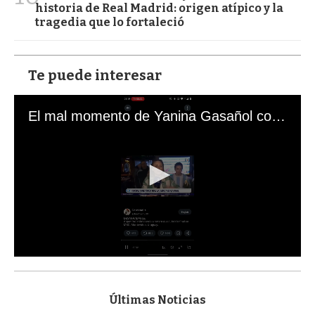
historia de Real Madrid: origen atípico y la
tragedia que lo fortaleció
Te puede interesar
El mal momento de Yanina Gasañol con un hincha argentino en "Subrayado"
0
s
e
c
Últimas Noticias
o