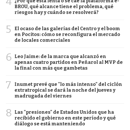
4
¿Por qué está lenta o se cae la plataforma e-
BROU, qué alcance tiene el problema, qué
riesgos hay y cuándo se resolverá?
5
El ocaso de las galerías del Centro y el boom
en Pocitos: cómo se reconfigura el mercado
de locales comerciales
6
Leo Jaime: de la marca que alcanzó en
apenas cuatro partidos en Peñarol al MVP de
la final con más que gambetas
7
Inumet prevé que "lo más intenso" del ciclón
extratropical se dará la noche del jueves y
madrugada del viernes
8
Las "presiones" de Estados Unidos que ha
recibido el gobierno en este período y qué
diálogo se está manteniendo