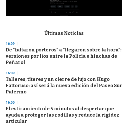
0
s
e
c
Últimas Noticias
o
n
16:09
d
De "faltaron porteros" a "llegaron sobre la hora":
s
o
versiones por líos entre la Policía e hinchas de
f
Peñarol
3
3
s
16:09
e
Talleres, títeres y un cierre de lujo con Hugo
c
Fattoruso: así será la nueva edición del Paseo Sur
o
n
Palermo
d
s
16:00
El estiramiento de 5 minutos al despertar que
ayuda a proteger las rodillas y reduce la rigidez
articular