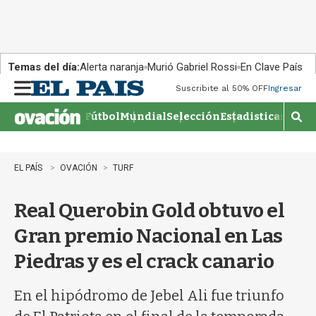
Temas del día:
Alerta naranja
Murió Gabriel Rossi
En Clave País
Suscribite al 50% OFF
Ingresar
M
e
Fútbol
Mundial
Selección
Estadisticas
Agen
n
M
u
o
s
t
EL PAÍS
OVACIÓN
TURF
r
a
Real Querobin Gold obtuvo el
r
b
Gran premio Nacional en Las
�
s
Piedras y es el crack canario
q
u
e
En el hipódromo de Jebel Ali fue triunfo
d