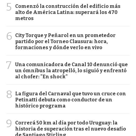
5
Comenzó la construcción del edificio más
alto de América Latina: superará los 470
metros
6
City Torque y Peñarol en un prometedor
partido por el Torneo Clausura: hora,
formaciones y dónde verlo en vivo
7
Una comunicadora de Canal 10 denunció que
un ómnibus la atropelló, lo siguió y enfrentó
al chofer: "En shock"
8
La figura del Carnaval que tuvo un cruce con
Petinatti debuta como conductor de un
histórico programa
9
Correrá 50 km al día por todo Uruguay: la
historia de superación tras el nuevo desafío
de Santiago Stirling