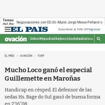
Temas
Negociaciones con EE.UU.
Murió Jorge Messi
Peñarol vs
del día:
Suscribite al 50% OFF
Ingresar
M
e
Fútbol
Mundial
Selección
Estadisticas
Agen
n
M
u
o
s
t
EL PAÍS
OVACIÓN
TURF
r
a
Mucho Loco ganó el especial
r
b
Guillemette en Maroñas
�
s
q
Handicap en césped. El defensor de las
u
sedas Hs. Bage do Sul ganó de buena forma
e
d
en 2’16”08