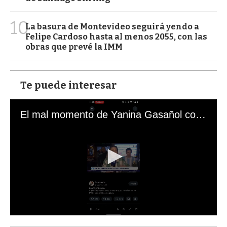
10
La basura de Montevideo seguirá yendo a
Felipe Cardoso hasta al menos 2055, con las
obras que prevé la IMM
Te puede interesar
El mal momento de Yanina Gasañol con un hincha argentino en "Subrayado"
0
s