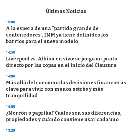
e
c
Últimas Noticias
o
n
15:00
d
A la espera de una "partida grande de
s
o
contenedores", IMM ya tiene definidos los
f
barrios para el nuevo modelo
3
3
s
14:50
e
Liverpool vs. Albion en vivo: se juega un punto
c
directo por las copas en el inicio del Clausura
o
n
d
14:00
s
Más allá del consumo: las decisiones financieras
clave para vivir con menos estrés y más
tranquilidad
14:00
¿Morrón o paprika? Cuáles son sus diferencias,
propiedades y cuándo conviene usar cada uno
13:28