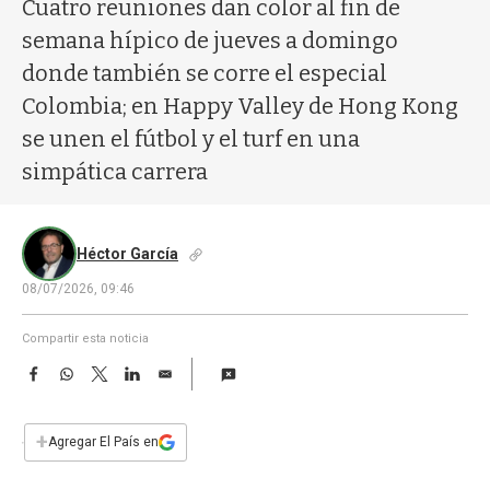
a
Cuatro reuniones dan color al fin de
semana hípico de jueves a domingo
donde también se corre el especial
Colombia; en Happy Valley de Hong Kong
se unen el fútbol y el turf en una
simpática carrera
Héctor García
08/07/2026, 09:46
Compartir esta noticia
F
W
T
L
E
a
h
w
i
m
c
a
i
n
a
e
t
t
k
i
+
Agregar El País en
b
s
t
e
l
o
A
e
d