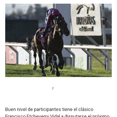
o
p
r
I
k
p
n
Buen nivel de participantes tiene el clásico
Francisco Etcheverry Vidal a disputarse el próximo