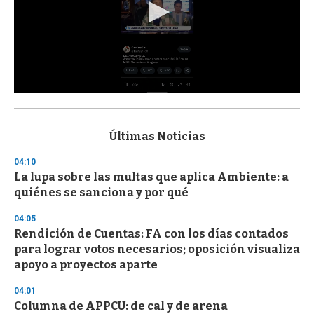
0
s
e
c
Últimas Noticias
o
n
04:10
d
La lupa sobre las multas que aplica Ambiente: a
s
o
quiénes se sanciona y por qué
f
3
04:05
3
s
Rendición de Cuentas: FA con los días contados
e
para lograr votos necesarios; oposición visualiza
c
apoyo a proyectos aparte
o
n
d
04:01
s
Columna de APPCU: de cal y de arena