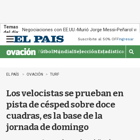
Temas
Negociaciones con EE.UU.
Murió Jorge Messi
Peñarol vs
del día:
Suscribite al 50% OFF
Ingresar
M
e
Fútbol
Mundial
Selección
Estadisticas
Agen
n
M
u
o
s
t
EL PAÍS
OVACIÓN
TURF
r
a
Los velocistas se prueban en
r
b
pista de césped sobre doce
�
s
cuadras, es la base de la
q
u
jornada de domingo
e
d