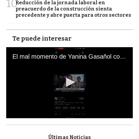
10
Reducción de la jornada laboral en
preacuerdo de la construcción sienta
precedente y abre puerta para otros sectores
Te puede interesar
El mal momento de Yanina Gasañol con un hincha argentino en "Subrayado"
0
s
e
c
Últimas Noticias