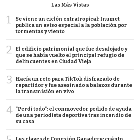
Las Más Vistas
1
Se viene un ciclón extratropical: Inumet
publica un aviso especial a la población por
tormentas y viento
2
El edificio patrimonial que fue desalojado y
que se había vuelto el principal refugio de
delincuentes en Ciudad Vieja
3
Hacía un reto para TikTok disfrazado de
repartidor y fue asesinado a balazos durante
la transmisión en vivo
4
"Perdí todo": el conmovedor pedido de ayuda
de una periodista deportiva tras incendio de
su casa
5
Las claves de Conexión Ganadera: cuánto