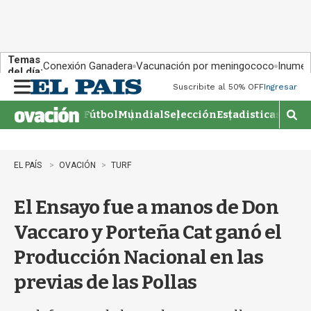
Temas
Conexión Ganadera
Vacunación por meningococo
Inumet 
del día:
Suscribite al 50% OFF
Ingresar
M
e
Fútbol
Mundial
Selección
Estadisticas
Agen
n
M
u
o
s
t
EL PAÍS
OVACIÓN
TURF
r
a
El Ensayo fue a manos de Don
r
b
Vaccaro y Porteña Cat ganó el
�
s
Producción Nacional en las
q
u
previas de las Pollas
e
d