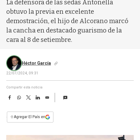
a
La defensora de las sedas Antonella
obtuvo la previa en excelente
demostración, el hijo de Alcorano marcó
la cancha en destacado guarismo de la
cara al 8 de setiembre.
Héctor García
22/07/2024, 09:31
Compartir esta noticia
F
W
T
L
E
a
h
w
i
m
c
a
i
n
a
e
t
t
k
i
+
Agregar El País en
b
s
t
e
l
o
A
e
d
o
p
r
I
k
p
n