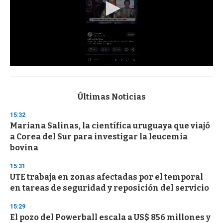
0
s
e
c
Últimas Noticias
o
n
15:32
d
Mariana Salinas, la científica uruguaya que viajó
s
o
a Corea del Sur para investigar la leucemia
f
bovina
3
3
s
15:31
e
UTE trabaja en zonas afectadas por el temporal
c
en tareas de seguridad y reposición del servicio
o
n
d
15:29
s
El pozo del Powerball escala a US$ 856 millones y