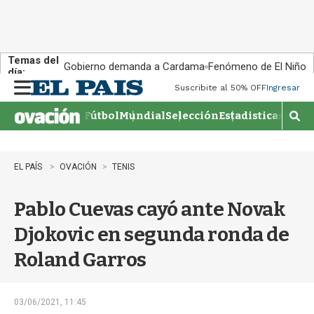
Temas del
Gobierno demanda a Cardama
Fenómeno de El Niño
día:
Suscribite al 50% OFF
Ingresar
M
e
Fútbol
Mundial
Selección
Estadisticas
Agen
n
M
u
o
s
t
EL PAÍS
OVACIÓN
TENIS
r
a
Pablo Cuevas cayó ante Novak
r
b
Djokovic en segunda ronda de
�
s
Roland Garros
q
u
e
d
03/06/2021, 11:45