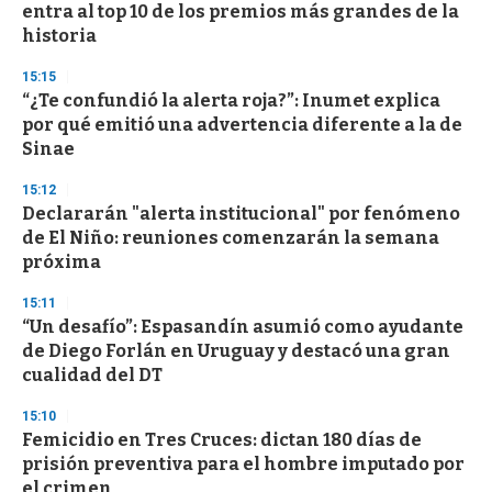
entra al top 10 de los premios más grandes de la
historia
15:15
“¿Te confundió la alerta roja?”: Inumet explica
por qué emitió una advertencia diferente a la de
Sinae
15:12
Declararán "alerta institucional" por fenómeno
de El Niño: reuniones comenzarán la semana
próxima
15:11
“Un desafío”: Espasandín asumió como ayudante
de Diego Forlán en Uruguay y destacó una gran
cualidad del DT
15:10
Femicidio en Tres Cruces: dictan 180 días de
prisión preventiva para el hombre imputado por
el crimen