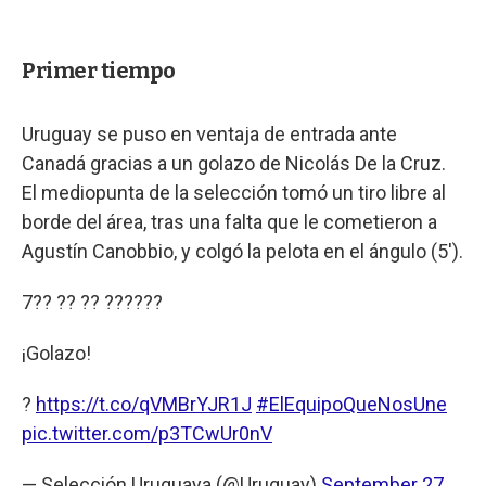
Primer tiempo
Uruguay se puso en ventaja de entrada ante
Canadá gracias a un golazo de Nicolás De la Cruz.
El mediopunta de la selección tomó un tiro libre al
borde del área, tras una falta que le cometieron a
Agustín Canobbio, y colgó la pelota en el ángulo (5').
7?? ?? ?? ??????
¡Golazo!
?
https://t.co/qVMBrYJR1J
#ElEquipoQueNosUne
pic.twitter.com/p3TCwUr0nV
— Selección Uruguaya (@Uruguay)
September 27,