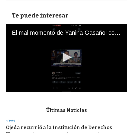
Te puede interesar
El mal momento de Yanina Gasañol con un hincha argentino en "Subrayado"
0
s
e
c
Últimas Noticias
o
n
17:21
d
Ojeda recurrió a la Institución de Derechos
s
o