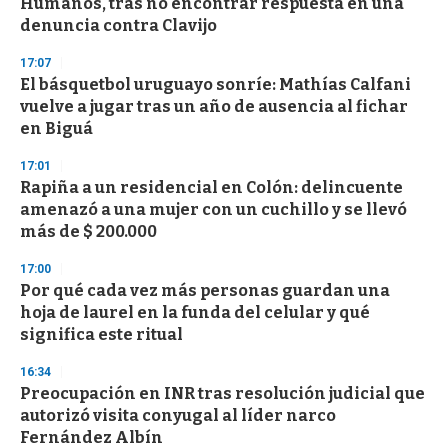
Humanos, tras no encontrar respuesta en una
f
denuncia contra Clavijo
3
3
s
17:07
e
El básquetbol uruguayo sonríe: Mathías Calfani
c
vuelve a jugar tras un año de ausencia al fichar
o
n
en Biguá
d
s
17:01
Rapiña a un residencial en Colón: delincuente
amenazó a una mujer con un cuchillo y se llevó
más de $ 200.000
17:00
Por qué cada vez más personas guardan una
hoja de laurel en la funda del celular y qué
significa este ritual
16:34
Preocupación en INR tras resolución judicial que
autorizó visita conyugal al líder narco
Fernández Albín