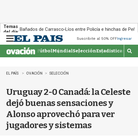
Temas
Bañados de Carrasco
Líos entre Policía e hinchas de Peña
del día:
Suscribite al 50% OFF
Ingresar
M
e
Fútbol
Mundial
Selección
Estadisticas
Agen
n
M
u
o
s
t
EL PAÍS
OVACIÓN
SELECCIÓN
r
a
Uruguay 2-0 Canadá: la Celeste
r
b
dejó buenas sensaciones y
�
s
Alonso aprovechó para ver
q
u
jugadores y sistemas
e
d