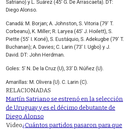
Satriano) y L. Suárez (45' G. De Arrascaeta). DT:
Diego Alonso.
Canadá: M. Borjan; A. Johnston, S. Vitoria (79' T.
Corbeanu), K. Miller; R. Laryea (45' J. Hoilett), S.
Piette (55' I. Koné), S. Eustáquio, S. Adekugbe (79' T.
Buchanan); A. Davies; C. Larin (73' I. Ugbo) y J.
David. DT: John Herdman.
Goles: 5' N. De la Cruz (U), 33' D. Núñez (U).
Amarillas: M. Olivera (U). C. Larin (C).
RELACIONADAS
Martín Satriano se estrenó en la selección
de Uruguay y es el décimo debutante de
Diego Alonso
Video
¿Cuántos partidos pasaron para que