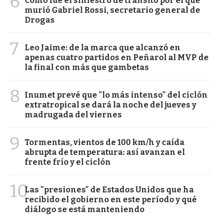
6
Cómo fue el siniestro de tránsito por el que
murió Gabriel Rossi, secretario general de
Drogas
7
Leo Jaime: de la marca que alcanzó en
apenas cuatro partidos en Peñarol al MVP de
la final con más que gambetas
8
Inumet prevé que "lo más intenso" del ciclón
extratropical se dará la noche del jueves y
madrugada del viernes
9
Tormentas, vientos de 100 km/h y caída
abrupta de temperatura: así avanzan el
frente frío y el ciclón
10
Las "presiones" de Estados Unidos que ha
recibido el gobierno en este período y qué
diálogo se está manteniendo