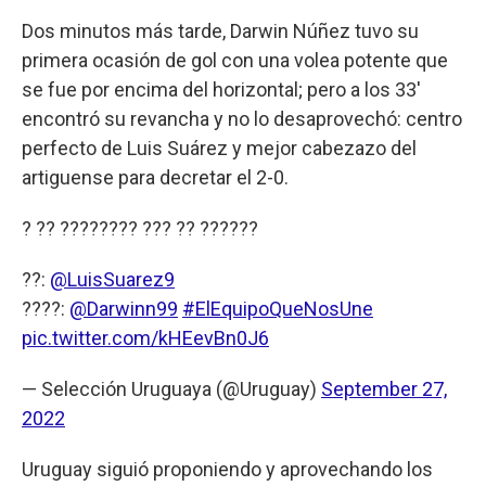
Dos minutos más tarde, Darwin Núñez tuvo su
primera ocasión de gol con una volea potente que
se fue por encima del horizontal; pero a los 33'
encontró su revancha y no lo desaprovechó: centro
perfecto de Luis Suárez y mejor cabezazo del
artiguense para decretar el 2-0.
? ?? ???????? ??? ?? ??????
??:
@LuisSuarez9
????:
@Darwinn99
#ElEquipoQueNosUne
pic.twitter.com/kHEevBn0J6
— Selección Uruguaya (@Uruguay)
September 27,
2022
Uruguay siguió proponiendo y aprovechando los