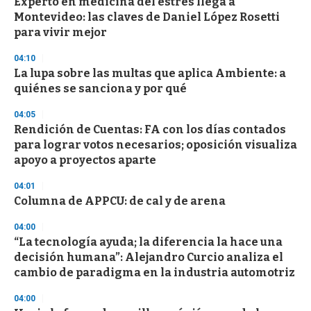
Experto en medicina del estrés llega a
s
o
Montevideo: las claves de Daniel López Rosetti
f
para vivir mejor
3
3
s
04:10
e
La lupa sobre las multas que aplica Ambiente: a
c
quiénes se sanciona y por qué
o
n
d
04:05
s
Rendición de Cuentas: FA con los días contados
para lograr votos necesarios; oposición visualiza
apoyo a proyectos aparte
04:01
Columna de APPCU: de cal y de arena
04:00
“La tecnología ayuda; la diferencia la hace una
decisión humana”: Alejandro Curcio analiza el
cambio de paradigma en la industria automotriz
04:00