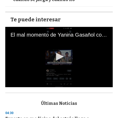
Te puede interesar
El mal momento de Yanina Gasañol con un hincha argentino en "Subrayado"
0
s
e
c
Últimas Noticias
o
n
04:30
d