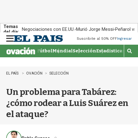
Temas
Negociaciones con EE.UU.
Murió Jorge Messi
Peñarol vs
del día:
Suscribite al 50% OFF
Ingresar
M
e
Fútbol
Mundial
Selección
Estadisticas
Agen
n
M
u
o
s
t
EL PAÍS
OVACIÓN
SELECCIÓN
r
a
Un problema para Tabárez:
r
b
¿cómo rodear a Luis Suárez en
�
s
el ataque?
q
u
e
d