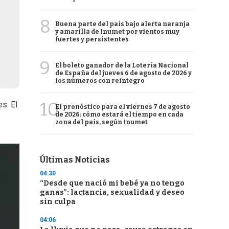
8
Buena parte del país bajo alerta naranja
y amarilla de Inumet por vientos muy
fuertes y persistentes
9
El boleto ganador de la Lotería Nacional
de España del jueves 6 de agosto de 2026 y
los números con reintegro
10
s. El
El pronóstico para el viernes 7 de agosto
de 2026: cómo estará el tiempo en cada
zona del país, según Inumet
Últimas Noticias
04:30
“Desde que nació mi bebé ya no tengo
ganas”: lactancia, sexualidad y deseo
sin culpa
04:06