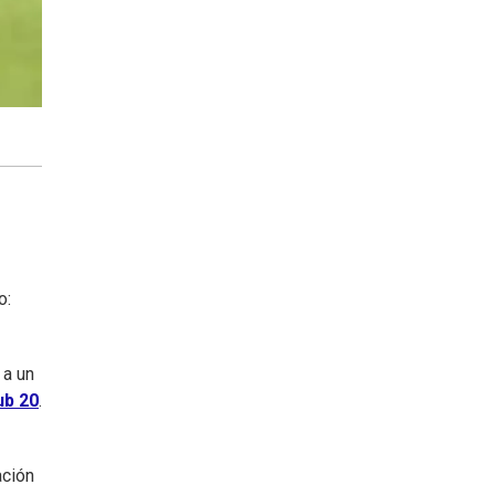
o:
 a un
ub 20
.
ación