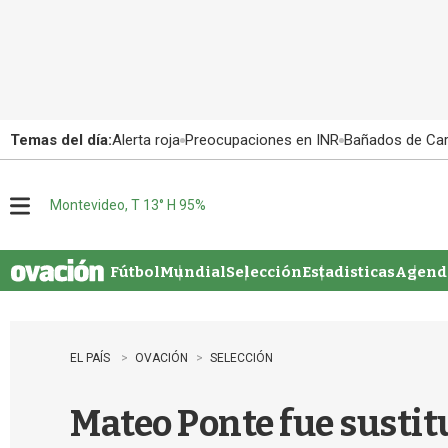
Temas del día:
Alerta roja
Preocupaciones en INR
Bañados de Ca
Montevideo, T 13° H 95%
M
e
n
u
Fútbol
Mundial
Selección
Estadisticas
Agenda
EL PAÍS
OVACIÓN
SELECCIÓN
Mateo Ponte fue sustitu