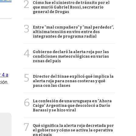
2
Cómo fue el siniestro de tránsito por el
que murió Gabriel Rossi, secretario
general de Drogas
3
Entre "mal compañero" y "mal perdedor",
altísima tensión en vivo entre dos
integrantes de programa radial
4
Gobierno declaró la alerta roja por las
condiciones meteorológicas en varias
zonas del país
5
 4 a
Director del Sinae explicó qué implica la
alerta roja para zonas costeras y qué
ión.
pasa con las clases
6
La confesión de una uruguaya en "Ahora
Caigo" Argentina que descolocó a Darío
Barassi y se hizo viral
7
Qué significa la alerta roja decretada por
el gobierno y cómo se activa la operativa
en el país