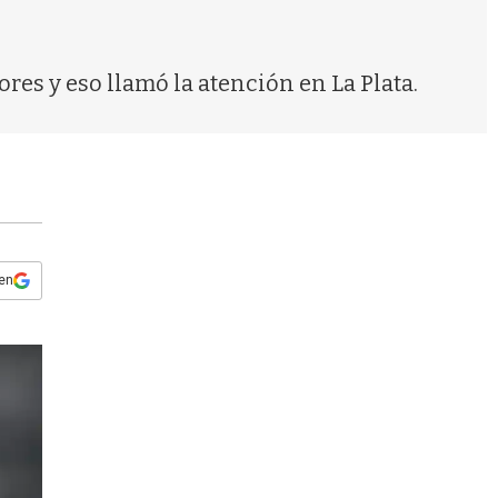
s
q
u
e
res y eso llamó la atención en La Plata.
d
a
 en