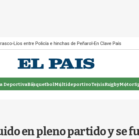
rrasco
Líos entre Policía e hinchas de Peñarol
En Clave País
 Deportiva
Básquetbol
Multideportivo
Tenis
Rugby
MotorSp
ido en pleno partido y se fu