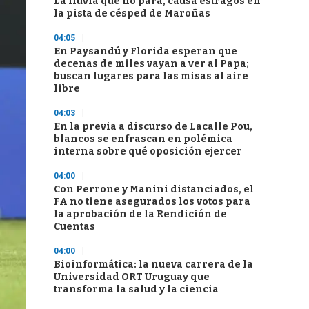
La lluvia que no para, causa estragos en
la pista de césped de Maroñas
04:05
En Paysandú y Florida esperan que
decenas de miles vayan a ver al Papa;
buscan lugares para las misas al aire
libre
04:03
En la previa a discurso de Lacalle Pou,
blancos se enfrascan en polémica
interna sobre qué oposición ejercer
04:00
Con Perrone y Manini distanciados, el
FA no tiene asegurados los votos para
la aprobación de la Rendición de
Cuentas
04:00
Bioinformática: la nueva carrera de la
Universidad ORT Uruguay que
transforma la salud y la ciencia