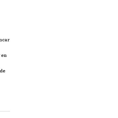
ancar
 en
 de