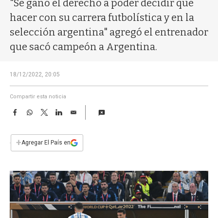
"Se ganó el derecho a poder decidir qué
a
hacer con su carrera futbolística y en la
selección argentina" agregó el entrenador
que sacó campeón a Argentina.
18/12/2022, 20:05
Compartir esta noticia
F
W
T
L
E
a
h
w
i
m
c
a
i
n
a
e
t
t
k
i
+
Agregar El País en
b
s
t
e
l
o
A
e
d
o
p
r
I
k
p
n