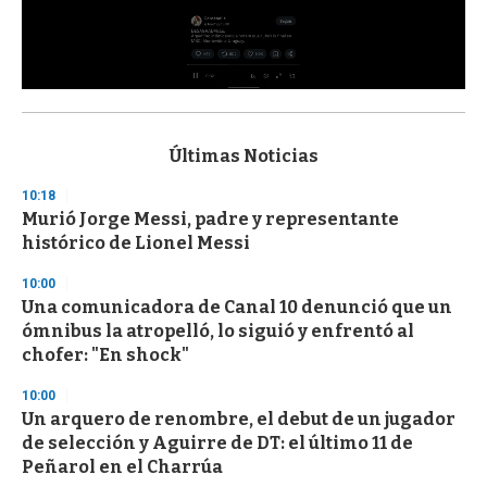
0
s
e
c
Últimas Noticias
o
n
10:18
d
Murió Jorge Messi, padre y representante
s
o
histórico de Lionel Messi
f
3
10:00
3
s
Una comunicadora de Canal 10 denunció que un
e
ómnibus la atropelló, lo siguió y enfrentó al
c
chofer: "En shock"
o
n
d
10:00
s
Un arquero de renombre, el debut de un jugador
de selección y Aguirre de DT: el último 11 de
Peñarol en el Charrúa