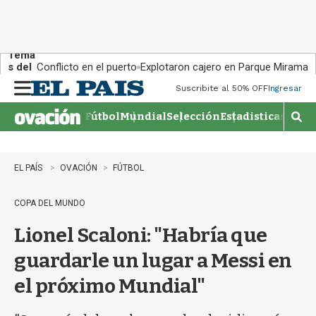
Tema
s del
Conflicto en el puerto
Explotaron cajero en Parque Miramar
día:
Suscribite al 50% OFF
Ingresar
M
e
Fútbol
Mundial
Selección
Estadisticas
Agen
n
M
u
o
s
t
EL PAÍS
OVACIÓN
FÚTBOL
r
a
COPA DEL MUNDO
r
b
Lionel Scaloni: "Habría que
�
s
guardarle un lugar a Messi en
q
u
el próximo Mundial"
e
d