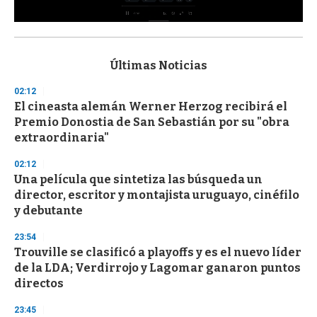
0
s
e
c
Últimas Noticias
o
n
02:12
d
El cineasta alemán Werner Herzog recibirá el
s
o
Premio Donostia de San Sebastián por su "obra
f
extraordinaria"
3
3
s
02:12
e
Una película que sintetiza las búsqueda un
c
director, escritor y montajista uruguayo, cinéfilo
o
n
y debutante
d
s
23:54
Trouville se clasificó a playoffs y es el nuevo líder
de la LDA; Verdirrojo y Lagomar ganaron puntos
directos
23:45