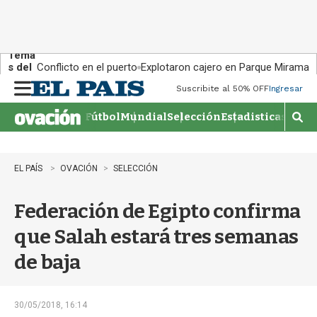
Tema
s del
Conflicto en el puerto
Explotaron cajero en Parque Miramar
día:
Suscribite al 50% OFF
Ingresar
M
e
Fútbol
Mundial
Selección
Estadisticas
Agen
n
M
u
o
s
t
EL PAÍS
OVACIÓN
SELECCIÓN
r
a
Federación de Egipto confirma
r
b
que Salah estará tres semanas
�
s
de baja
q
u
e
d
30/05/2018, 16:14