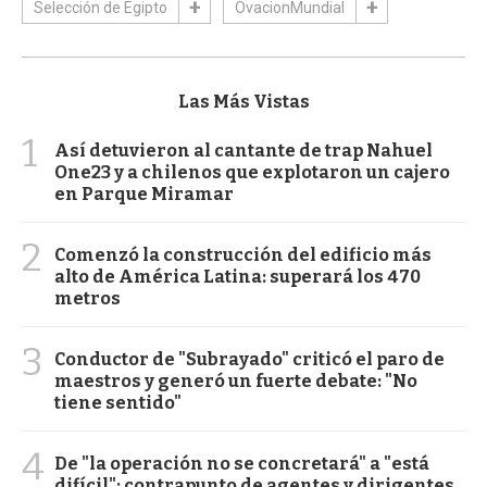
Selección de Egipto
OvacionMundial
Las Más Vistas
1
Así detuvieron al cantante de trap Nahuel
One23 y a chilenos que explotaron un cajero
en Parque Miramar
2
Comenzó la construcción del edificio más
alto de América Latina: superará los 470
metros
3
Conductor de "Subrayado" criticó el paro de
maestros y generó un fuerte debate: "No
tiene sentido"
4
De "la operación no se concretará" a "está
difícil": contrapunto de agentes y dirigentes