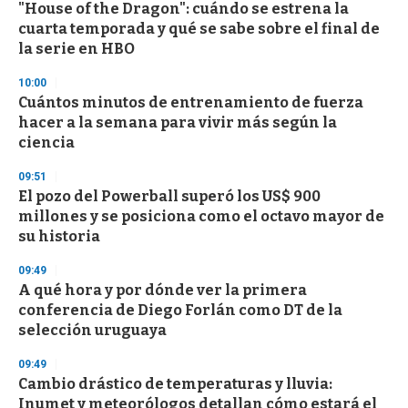
s
"House of the Dragon": cuándo se estrena la
e
cuarta temporada y qué se sabe sobre el final de
c
la serie en HBO
o
n
d
10:00
s
Cuántos minutos de entrenamiento de fuerza
hacer a la semana para vivir más según la
ciencia
09:51
El pozo del Powerball superó los US$ 900
millones y se posiciona como el octavo mayor de
su historia
09:49
A qué hora y por dónde ver la primera
conferencia de Diego Forlán como DT de la
selección uruguaya
09:49
Cambio drástico de temperaturas y lluvia:
Inumet y meteorólogos detallan cómo estará el