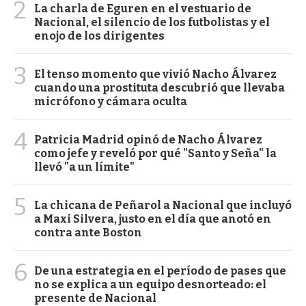
2
La charla de Eguren en el vestuario de
Nacional, el silencio de los futbolistas y el
enojo de los dirigentes
3
El tenso momento que vivió Nacho Álvarez
cuando una prostituta descubrió que llevaba
micrófono y cámara oculta
4
Patricia Madrid opinó de Nacho Álvarez
como jefe y reveló por qué "Santo y Seña" la
llevó "a un límite"
5
La chicana de Peñarol a Nacional que incluyó
a Maxi Silvera, justo en el día que anotó en
contra ante Boston
6
De una estrategia en el período de pases que
no se explica a un equipo desnorteado: el
presente de Nacional