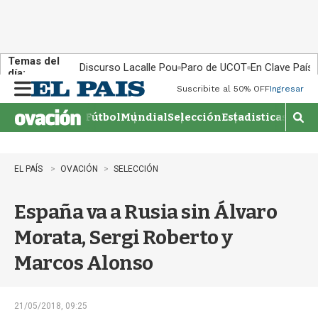
Temas del
Discurso Lacalle Pou
Paro de UCOT
En Clave País
día:
Suscribite al 50% OFF
Ingresar
M
e
Fútbol
Mundial
Selección
Estadisticas
Agen
n
M
u
o
s
t
EL PAÍS
OVACIÓN
SELECCIÓN
r
a
España va a Rusia sin Álvaro
r
b
Morata, Sergi Roberto y
�
s
Marcos Alonso
q
u
e
d
21/05/2018, 09:25