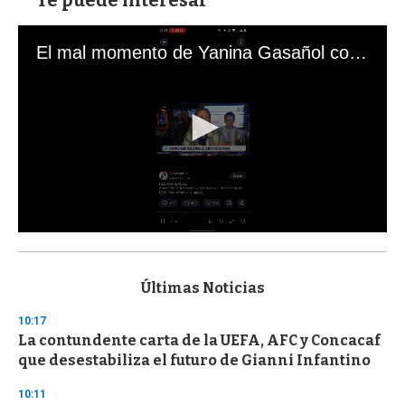
El mal momento de Yanina Gasañol con un hincha argentino en "Subrayado"
0
s
e
c
Últimas Noticias
o
n
10:17
d
La contundente carta de la UEFA, AFC y Concacaf
s
o
que desestabiliza el futuro de Gianni Infantino
f
3
10:11
3