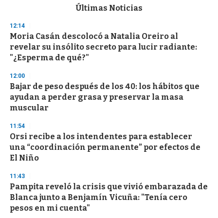
c
Últimas Noticias
o
n
12:14
d
Moria Casán descolocó a Natalia Oreiro al
s
o
revelar su insólito secreto para lucir radiante:
f
"¿Esperma de qué?"
3
3
s
12:00
e
Bajar de peso después de los 40: los hábitos que
c
ayudan a perder grasa y preservar la masa
o
n
muscular
d
s
11:54
Orsi recibe a los intendentes para establecer
una “coordinación permanente” por efectos de
El Niño
11:43
Pampita reveló la crisis que vivió embarazada de
Blanca junto a Benjamín Vicuña: "Tenía cero
pesos en mi cuenta"