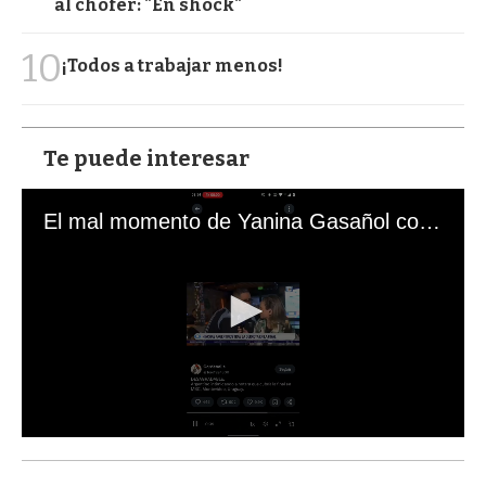
al chofer: "En shock"
10
¡Todos a trabajar menos!
Te puede interesar
El mal momento de Yanina Gasañol con un hincha argentino en "Subrayado"
0
s
e