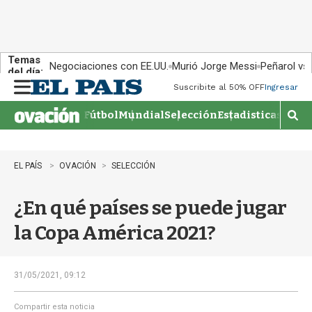
Temas
Negociaciones con EE.UU.
Murió Jorge Messi
Peñarol vs
del día:
Suscribite al 50% OFF
Ingresar
M
e
Fútbol
Mundial
Selección
Estadisticas
Agen
n
M
u
o
s
t
EL PAÍS
OVACIÓN
SELECCIÓN
r
a
¿En qué países se puede jugar
r
b
la Copa América 2021?
�
s
q
u
31/05/2021, 09:12
e
d
Compartir esta noticia