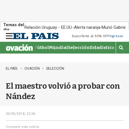
Temas del
Relación Uruguay - EE.UU.
Alerta naranja
Murió Gabriel 
día:
Suscribite al 50% OFF
Ingresar
M
e
Fútbol
Mundial
Selección
Estadisticas
Agen
n
M
u
o
s
t
EL PAÍS
OVACIÓN
SELECCIÓN
r
a
El maestro volvió a probar con
r
b
Nández
�
s
q
u
30/05/2018, 22:06
e
d
Compartir esta noticia