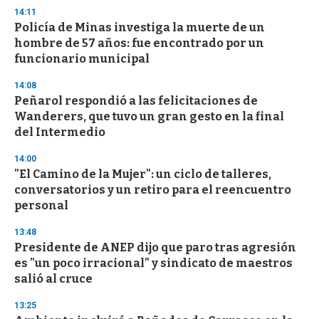
s
14:11
Policía de Minas investiga la muerte de un
hombre de 57 años: fue encontrado por un
funcionario municipal
14:08
Peñarol respondió a las felicitaciones de
Wanderers, que tuvo un gran gesto en la final
del Intermedio
14:00
"El Camino de la Mujer": un ciclo de talleres,
conversatorios y un retiro para el reencuentro
personal
13:48
Presidente de ANEP dijo que paro tras agresión
es "un poco irracional" y sindicato de maestros
salió al cruce
13:25