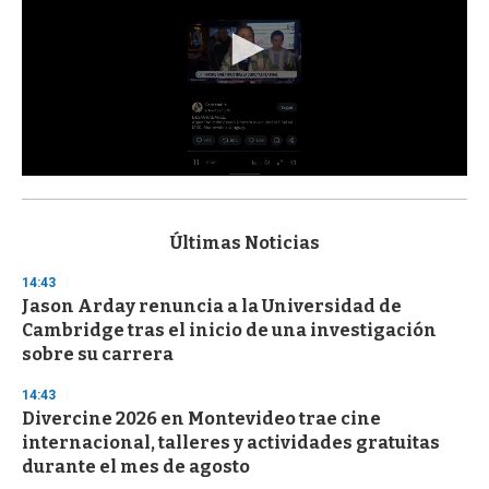
0
s
e
c
Últimas Noticias
o
n
14:43
d
Jason Arday renuncia a la Universidad de
s
o
Cambridge tras el inicio de una investigación
f
sobre su carrera
3
3
s
14:43
e
Divercine 2026 en Montevideo trae cine
c
internacional, talleres y actividades gratuitas
o
n
durante el mes de agosto
d