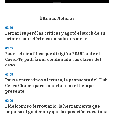
0
s
e
c
Últimas Noticias
o
n
03:10
d
Ferrari superó las críticas y agotó el stock de su
s
o
primer auto eléctrico en solo dos meses
f
3
03:05
3
s
Fauci, el científico que dirigió a EE.UU. ante el
e
Covid-19, podría ser condenado: las claves del
c
caso
o
n
d
03:05
s
Pausa entre vinos y lectura, la propuesta del Club
Cerro Chapeu para conectar con el tiempo
presente
03:00
Fideicomiso ferroviario: la herramienta que
impulsa el gobierno y que la oposición cuestiona