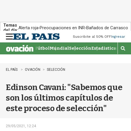
Temas
Alerta roja
Preocupaciones en INR
Bañados de Carrasco
del día:
Suscribite al 50% OFF
Ingresar
M
e
Fútbol
Mundial
Selección
Estadisticas
Agen
n
M
u
o
s
t
EL PAÍS
OVACIÓN
SELECCIÓN
r
a
Edinson Cavani: "Sabemos que
r
b
son los últimos capítulos de
�
s
este proceso de selección"
q
u
e
d
29/05/2021, 12:24