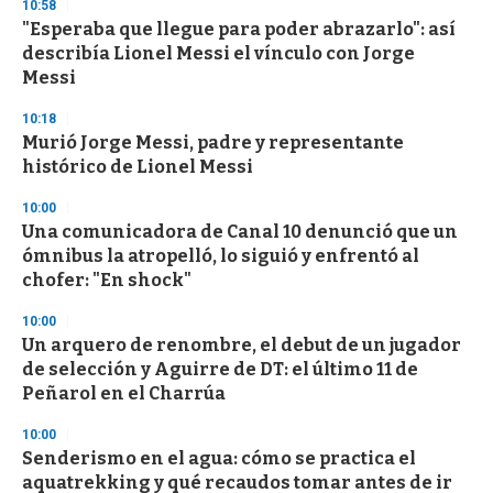
10:58
d
"Esperaba que llegue para poder abrazarlo": así
s
o
describía Lionel Messi el vínculo con Jorge
f
Messi
3
3
s
10:18
e
Murió Jorge Messi, padre y representante
c
histórico de Lionel Messi
o
n
d
10:00
s
Una comunicadora de Canal 10 denunció que un
ómnibus la atropelló, lo siguió y enfrentó al
chofer: "En shock"
10:00
Un arquero de renombre, el debut de un jugador
de selección y Aguirre de DT: el último 11 de
Peñarol en el Charrúa
10:00
Senderismo en el agua: cómo se practica el
aquatrekking y qué recaudos tomar antes de ir