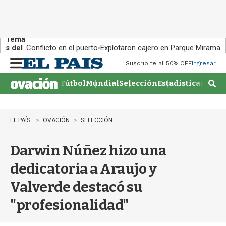
Tema
s del
Conflicto en el puerto
Explotaron cajero en Parque Miramar
día:
Suscribite al 50% OFF
Ingresar
M
e
Fútbol
Mundial
Selección
Estadisticas
Agen
n
M
u
o
s
t
EL PAÍS
OVACIÓN
SELECCIÓN
r
a
Darwin Núñez hizo una
r
b
dedicatoria a Araujo y
�
s
Valverde destacó su
q
u
"profesionalidad"
e
d