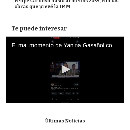
Felipe Cardoso hasta al menos 2055, con las
obras que prevé la IMM
Te puede interesar
El mal momento de Yanina Gasañol con un hincha argentino en "Subrayado"
0
s
e
c
Últimas Noticias
o
n