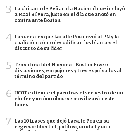
3
La chicana de Peñarol a Nacional que incluyó
a Maxi Silvera, justo en el día que anotó en
contra ante Boston
4
Las señales que Lacalle Pou envió al PN y la
coalición: cómo decodifican los blancos el
discurso de su líder
5
Tenso final del Nacional-Boston River:
discusiones, empujones y tres expulsados al
término del partido
6
UCOT extiende el paro tras el secuestro de un
chofer y un ómnibus: se movilizarán este
lunes
7
Las 10 frases que dejó Lacalle Pou en su
regreso: libertad, política, unidad y una