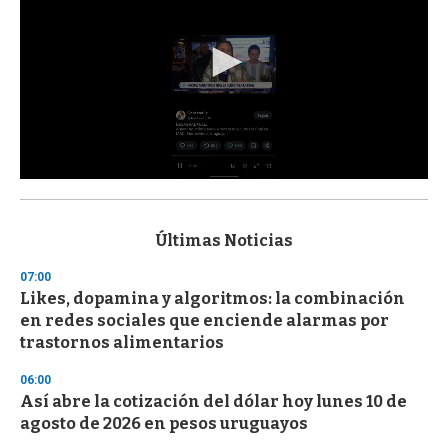
0
s
e
c
Últimas Noticias
o
n
07:00
d
Likes, dopamina y algoritmos: la combinación
s
o
en redes sociales que enciende alarmas por
f
trastornos alimentarios
3
3
s
06:00
e
Así abre la cotización del dólar hoy lunes 10 de
c
agosto de 2026 en pesos uruguayos
o
n