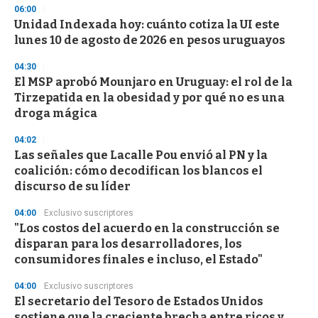
d
06:00
s
Unidad Indexada hoy: cuánto cotiza la UI este
lunes 10 de agosto de 2026 en pesos uruguayos
04:30
El MSP aprobó Mounjaro en Uruguay: el rol de la
Tirzepatida en la obesidad y por qué no es una
droga mágica
04:02
Las señales que Lacalle Pou envió al PN y la
coalición: cómo decodifican los blancos el
discurso de su líder
04:00
Exclusivo suscriptores
"Los costos del acuerdo en la construcción se
disparan para los desarrolladores, los
consumidores finales e incluso, el Estado"
04:00
Exclusivo suscriptores
El secretario del Tesoro de Estados Unidos
sostiene que la creciente brecha entre ricos y