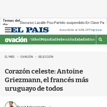
Temas del
Discurso Lacalle Pou
Partido suspendido
En Clave País
día:
Suscribite al 50% OFF
Ingresar
M
e
Fútbol
Mundial
Selección
Estadisticas
Agen
n
M
u
o
s
t
EL PAÍS
OVACIÓN
SELECCIÓN
r
a
Corazón celeste: Antoine
r
b
Griezmann, el francés más
�
s
uruguayo de todos
q
u
e
d