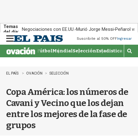
Temas
Negociaciones con EE.UU.
Murió Jorge Messi
Peñarol vs
del día:
Suscribite al 50% OFF
Ingresar
M
e
Fútbol
Mundial
Selección
Estadisticas
Agen
n
M
u
o
s
t
EL PAÍS
OVACIÓN
SELECCIÓN
r
a
Copa América: los números de
r
b
Cavani y Vecino que los dejan
�
s
entre los mejores de la fase de
q
u
grupos
e
d