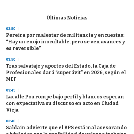
0
s
e
c
Últimas Noticias
o
n
03:50
d
Pereira por malestar de militancia y encuestas:
s
o
“Hay un enojo inocultable, pero se ven avances y
f
es reversible”
3
3
s
03:50
e
Tras salvataje y aportes del Estado, la Caja de
c
Profesionales dará “superávit” en 2026, según el
o
n
MEF
d
s
03:45
Lacalle Pou rompe bajo perfil y blancos esperan
con expectativa su discurso en acto en Ciudad
Vieja
03:40
Saldain advierte que el BPS está mal asesorando