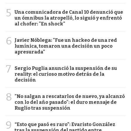
5
Una comunicadora de Canal 10 denunció que
un ómnibus la atropelló, lo siguió y enfrentó
al chofer: "En shock"
6
Javier Nóblega: "Fue un hackeo de una red
lumínica, tomaron una decisión un poco
apresurada"
7
Sergio Puglia anunció la suspensión de su
reality: el curioso motivo detrás de la
decisión
8
"No salgan a rescatarlos de nuevo, ya alcanzó
con lo del año pasado": el duro mensaje de
Ruglio tras suspensión
9
“Esto que pasó es raro”: Evaristo González
tras la suspensión del partido entre