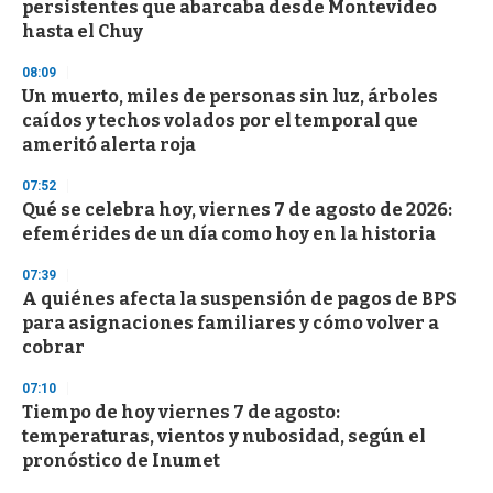
persistentes que abarcaba desde Montevideo
f
hasta el Chuy
3
3
s
08:09
e
Un muerto, miles de personas sin luz, árboles
c
caídos y techos volados por el temporal que
o
n
ameritó alerta roja
d
s
07:52
Qué se celebra hoy, viernes 7 de agosto de 2026:
efemérides de un día como hoy en la historia
07:39
A quiénes afecta la suspensión de pagos de BPS
para asignaciones familiares y cómo volver a
cobrar
07:10
Tiempo de hoy viernes 7 de agosto:
temperaturas, vientos y nubosidad, según el
pronóstico de Inumet