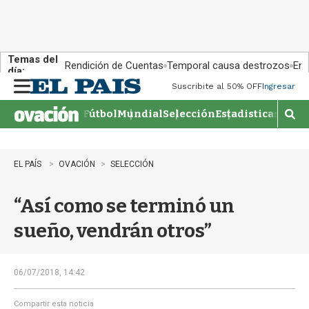
Temas del
Rendición de Cuentas
Temporal causa destrozos
En 
día:
Suscribite al 50% OFF
Ingresar
M
e
Fútbol
Mundial
Selección
Estadisticas
Agen
n
M
u
o
s
t
EL PAÍS
OVACIÓN
SELECCIÓN
r
a
“Así como se terminó un
r
b
sueño, vendrán otros”
�
s
q
u
06/07/2018, 14:42
e
d
Compartir esta noticia