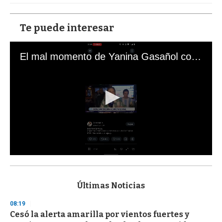
Te puede interesar
El mal momento de Yanina Gasañol con un hincha argentino en "Subrayado"
0
s
e
c
Últimas Noticias
o
n
08:19
d
Cesó la alerta amarilla por vientos fuertes y
s
o