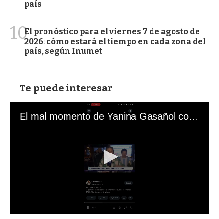
país
10
El pronóstico para el viernes 7 de agosto de
2026: cómo estará el tiempo en cada zona del
país, según Inumet
Te puede interesar
El mal momento de Yanina Gasañol con un hincha argentino en "Subrayado"
0