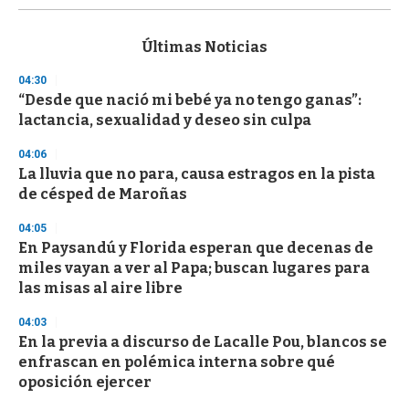
s
e
c
Últimas Noticias
o
n
04:30
d
“Desde que nació mi bebé ya no tengo ganas”:
s
o
lactancia, sexualidad y deseo sin culpa
f
3
04:06
3
s
La lluvia que no para, causa estragos en la pista
e
de césped de Maroñas
c
o
04:05
n
d
En Paysandú y Florida esperan que decenas de
s
miles vayan a ver al Papa; buscan lugares para
las misas al aire libre
04:03
En la previa a discurso de Lacalle Pou, blancos se
enfrascan en polémica interna sobre qué
oposición ejercer