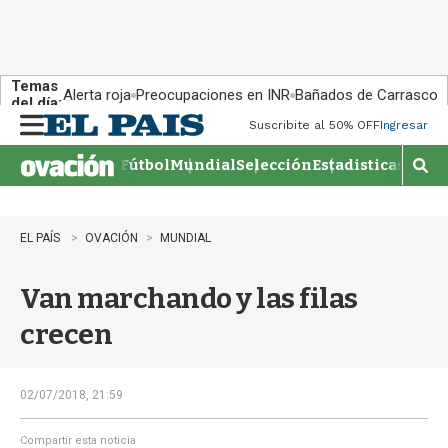
Temas
Alerta roja
Preocupaciones en INR
Bañados de Carrasco
del día:
Suscribite al 50% OFF
Ingresar
M
e
Fútbol
Mundial
Selección
Estadisticas
Agen
n
M
u
o
s
t
EL PAÍS
OVACIÓN
MUNDIAL
r
a
Van marchando y las filas
r
b
crecen
�
s
q
u
02/07/2018, 21:59
e
d
Compartir esta noticia