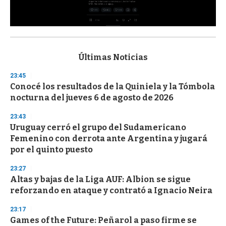
0
s
e
c
Últimas Noticias
o
n
23:45
d
Conocé los resultados de la Quiniela y la Tómbola
s
o
nocturna del jueves 6 de agosto de 2026
f
3
23:43
3
s
Uruguay cerró el grupo del Sudamericano
e
Femenino con derrota ante Argentina y jugará
c
por el quinto puesto
o
n
d
23:27
s
Altas y bajas de la Liga AUF: Albion se sigue
reforzando en ataque y contrató a Ignacio Neira
23:17
Games of the Future: Peñarol a paso firme se