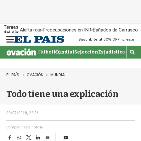
Temas
Alerta roja
Preocupaciones en INR
Bañados de Carrasco
del día:
Suscribite al 50% OFF
Ingresar
M
e
Fútbol
Mundial
Selección
Estadisticas
Agen
n
M
u
o
s
t
EL PAÍS
OVACIÓN
MUNDIAL
r
a
Todo tiene una explicación
r
b
�
s
08/07/2018, 22:36
q
u
Compartir esta noticia
e
F
W
T
L
E
d