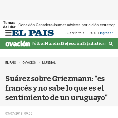
Temas
Conexión Ganadera
Inumet advierte por ciclón extratropi
del día:
Suscribite al 50% OFF
Ingresar
M
e
Fútbol
Mundial
Selección
Estadisticas
Agen
n
M
u
o
s
t
EL PAÍS
OVACIÓN
MUNDIAL
r
a
Suárez sobre Griezmann: "es
r
b
francés y no sabe lo que es el
�
s
sentimiento de un uruguayo"
q
u
e
d
03/07/2018, 09:06