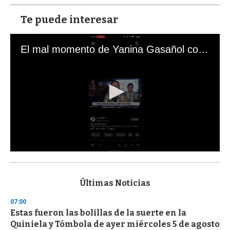
Te puede interesar
El mal momento de Yanina Gasañol con un hincha argentino en "Subrayado"
0
s
e
c
Últimas Noticias
o
n
07:00
d
Estas fueron las bolillas de la suerte en la
s
o
Quiniela y Tómbola de ayer miércoles 5 de agosto
f