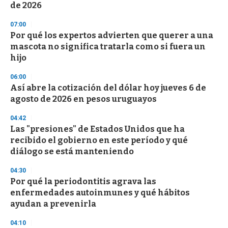
de 2026
3
3
s
07:00
e
Por qué los expertos advierten que querer a una
c
mascota no significa tratarla como si fuera un
o
n
hijo
d
s
06:00
Así abre la cotización del dólar hoy jueves 6 de
agosto de 2026 en pesos uruguayos
04:42
Las "presiones" de Estados Unidos que ha
recibido el gobierno en este período y qué
diálogo se está manteniendo
04:30
Por qué la periodontitis agrava las
enfermedades autoinmunes y qué hábitos
ayudan a prevenirla
04:10