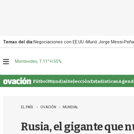
Temas del día:
Negociaciones con EE.UU.
Murió Jorge Messi
Peña
Montevideo, T 11° H 55%
M
e
n
u
Fútbol
Mundial
Selección
Estadisticas
Agenda
EL PAÍS
OVACIÓN
MUNDIAL
Rusia, el gigante que 