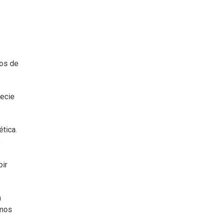
nos de
pecie
ética.
e
bir
a
smos