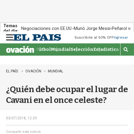
Temas
Negociaciones con EE.UU.
Murió Jorge Messi
Peñarol vs
del día:
Suscribite al 50% OFF
Ingresar
M
e
Fútbol
Mundial
Selección
Estadisticas
Agen
n
M
u
o
s
t
EL PAÍS
OVACIÓN
MUNDIAL
r
a
¿Quién debe ocupar el lugar de
r
b
Cavani en el once celeste?
�
s
q
u
03/07/2018, 12:29
e
d
Compartir esta noticia