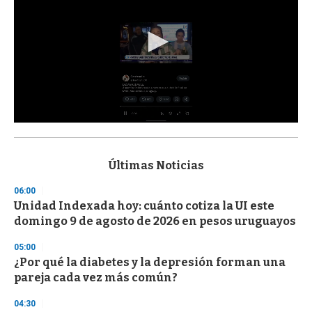
0
s
e
c
Últimas Noticias
o
n
06:00
d
Unidad Indexada hoy: cuánto cotiza la UI este
s
o
domingo 9 de agosto de 2026 en pesos uruguayos
f
3
05:00
3
s
¿Por qué la diabetes y la depresión forman una
e
pareja cada vez más común?
c
o
04:30
n