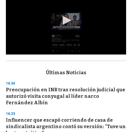
0
s
e
c
Últimas Noticias
o
n
16:34
d
Preocupación en INR tras resolución judicial que
s
o
autorizó visita conyugal al líder narco
f
Fernández Albín
3
3
s
16:33
e
Influencer que escapó corriendo de casa de
c
sindicalista argentino contó su versión: "Tuve un
o
n