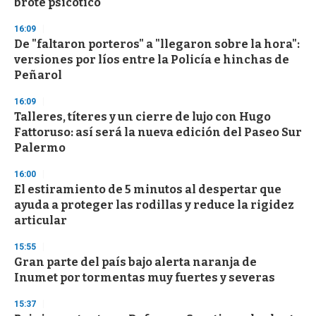
brote psicótico"
d
s
16:09
De "faltaron porteros" a "llegaron sobre la hora":
versiones por líos entre la Policía e hinchas de
Peñarol
16:09
Talleres, títeres y un cierre de lujo con Hugo
Fattoruso: así será la nueva edición del Paseo Sur
Palermo
16:00
El estiramiento de 5 minutos al despertar que
ayuda a proteger las rodillas y reduce la rigidez
articular
15:55
Gran parte del país bajo alerta naranja de
Inumet por tormentas muy fuertes y severas
15:37