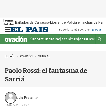
Temas
Bañados de Carrasco
Líos entre Policía e hinchas de Peña
del día:
Suscribite al 50% OFF
Ingresar
M
e
Fútbol
Mundial
Selección
Estadisticas
Agen
n
M
u
o
s
t
EL PAÍS
OVACIÓN
MUNDIAL
r
a
Paolo Rossi: el fantasma de
r
b
Sarriá
�
s
q
u
e
Luis Prats
d
04/07/2018, 23:27