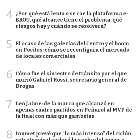
4
¿Por qué está lenta o se cae la plataforma e-
BROU, qué alcance tiene el problema, qué
riesgos hay y cuándo se resolverá?
5
El ocaso de las galerías del Centro y el boom
en Pocitos: cómo se reconfigura el mercado
de locales comerciales
6
Cómo fue el siniestro de tránsito por el que
murió Gabriel Rossi, secretario general de
Drogas
7
Leo Jaime: de la marca que alcanzó en
apenas cuatro partidos en Peñarol al MVP de
la final con más que gambetas
8
Inumet prevé que "lo más intenso" del ciclón
extratropical se dará la noche del jueves y