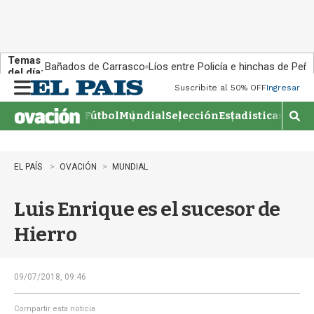
Temas
Bañados de Carrasco
Líos entre Policía e hinchas de Peña
del día:
Suscribite al 50% OFF
Ingresar
M
e
Fútbol
Mundial
Selección
Estadisticas
Agen
n
M
u
o
s
t
EL PAÍS
OVACIÓN
MUNDIAL
r
a
Luis Enrique es el sucesor de
r
b
Hierro
�
s
q
u
09/07/2018, 09:46
e
d
Compartir esta noticia