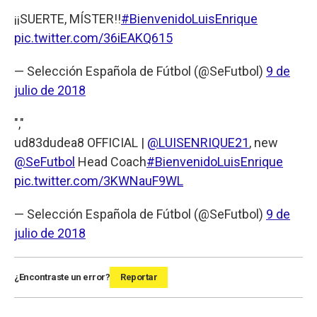
¡¡SUERTE, MÍSTER!!
#BienvenidoLuisEnrique
pic.twitter.com/36iEAKQ615
— Selección Española de Fútbol (@SeFutbol)
9 de
julio de 2018
","
ud83dudea8 OFFICIAL |
@LUISENRIQUE21
, new
@SeFutbol
Head Coach
#BienvenidoLuisEnrique
pic.twitter.com/3KWNauF9WL
— Selección Española de Fútbol (@SeFutbol)
9 de
julio de 2018
¿Encontraste un error?
Reportar