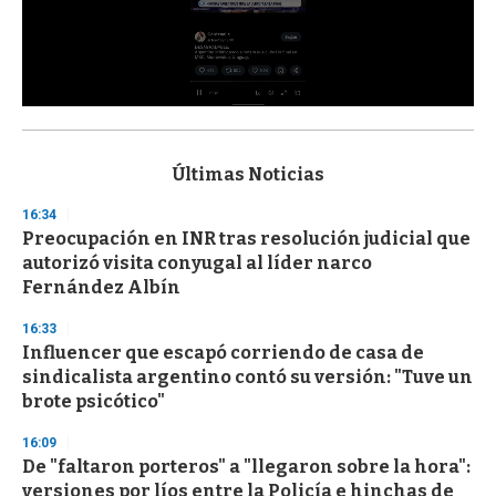
0
s
e
c
Últimas Noticias
o
n
16:34
d
Preocupación en INR tras resolución judicial que
s
o
autorizó visita conyugal al líder narco
f
Fernández Albín
3
3
s
16:33
e
Influencer que escapó corriendo de casa de
c
sindicalista argentino contó su versión: "Tuve un
o
n
brote psicótico"
d
s
16:09
De "faltaron porteros" a "llegaron sobre la hora":
versiones por líos entre la Policía e hinchas de