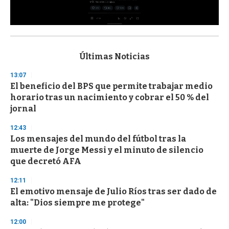
0
s
e
c
Últimas Noticias
o
n
13:07
d
El beneficio del BPS que permite trabajar medio
s
o
horario tras un nacimiento y cobrar el 50 % del
f
jornal
3
3
s
12:43
e
Los mensajes del mundo del fútbol tras la
c
muerte de Jorge Messi y el minuto de silencio
o
n
que decretó AFA
d
s
12:11
El emotivo mensaje de Julio Ríos tras ser dado de
alta: "Dios siempre me protege"
12:00