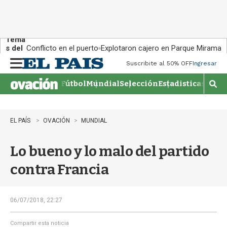
Tema
s del
Conflicto en el puerto
Explotaron cajero en Parque Miramar
día:
Suscribite al 50% OFF
Ingresar
M
e
Fútbol
Mundial
Selección
Estadisticas
Agen
n
M
u
o
s
t
EL PAÍS
OVACIÓN
MUNDIAL
r
a
Lo bueno y lo malo del partido
r
b
contra Francia
�
s
q
u
06/07/2018, 22:27
e
d
Compartir esta noticia