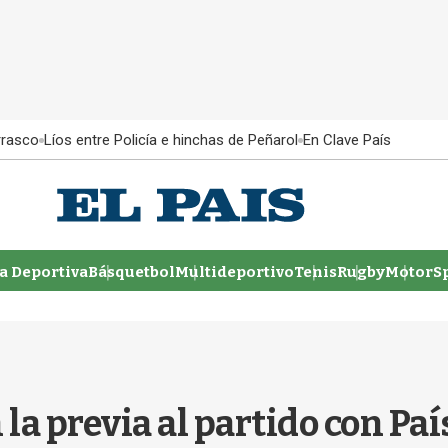
rrasco
Líos entre Policía e hinchas de Peñarol
En Clave País
 Deportiva
Básquetbol
Multideportivo
Tenis
Rugby
MotorSp
la previa al partido con Paí