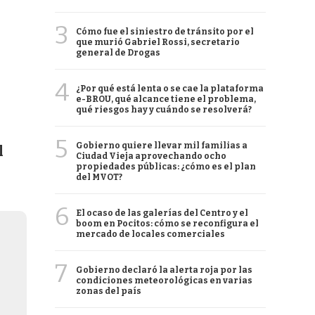
3
Cómo fue el siniestro de tránsito por el
que murió Gabriel Rossi, secretario
general de Drogas
4
¿Por qué está lenta o se cae la plataforma
e-BROU, qué alcance tiene el problema,
qué riesgos hay y cuándo se resolverá?
5
Gobierno quiere llevar mil familias a
l
Ciudad Vieja aprovechando ocho
propiedades públicas: ¿cómo es el plan
del MVOT?
6
El ocaso de las galerías del Centro y el
boom en Pocitos: cómo se reconfigura el
mercado de locales comerciales
7
Gobierno declaró la alerta roja por las
condiciones meteorológicas en varias
zonas del país