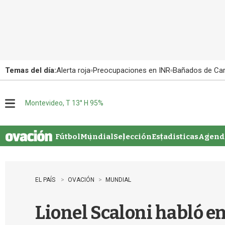
Temas del día:
Alerta roja
Preocupaciones en INR
Bañados de Ca
Montevideo, T 13° H 95%
M
e
n
u
Fútbol
Mundial
Selección
Estadisticas
Agenda
EL PAÍS
OVACIÓN
MUNDIAL
Lionel Scaloni habló en 