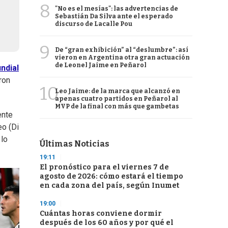
8
"No es el mesías": las advertencias de
Sebastián Da Silva ante el esperado
discurso de Lacalle Pou
9
De “gran exhibición” al “deslumbre”: así
vieron en Argentina otra gran actuación
de Leonel Jaime en Peñarol
ndial
ron
10
Leo Jaime: de la marca que alcanzó en
apenas cuatro partidos en Peñarol al
MVP de la final con más que gambetas
ente
eo (Di
 lo
Últimas Noticias
19:11
El pronóstico para el viernes 7 de
agosto de 2026: cómo estará el tiempo
en cada zona del país, según Inumet
19:00
Cuántas horas conviene dormir
después de los 60 años y por qué el