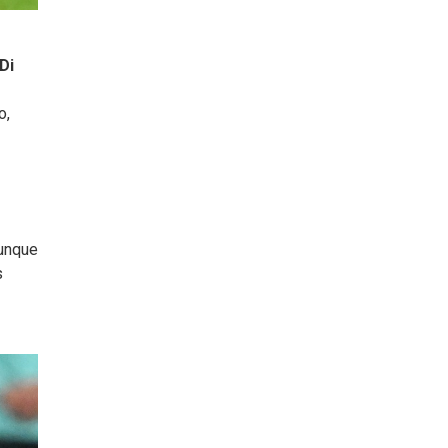
Di
o,
aunque
s