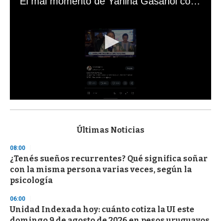
El mal momento de Yanina Gasañol con un hincha argentino en "Subrayado"
0
s
e
c
Últimas Noticias
o
n
08:00
d
¿Tenés sueños recurrentes? Qué significa soñar
s
o
con la misma persona varias veces, según la
f
psicología
3
3
s
06:00
e
Unidad Indexada hoy: cuánto cotiza la UI este
c
domingo 9 de agosto de 2026 en pesos uruguayos