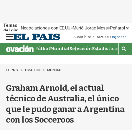
Temas
Negociaciones con EE.UU.
Murió Jorge Messi
Peñarol vs
del día:
Suscribite al 50% OFF
Ingresar
M
e
Fútbol
Mundial
Selección
Estadisticas
Agen
n
M
u
o
s
t
EL PAÍS
OVACIÓN
MUNDIAL
r
a
Graham Arnold, el actual
r
b
técnico de Australia, el único
�
s
que le pudo ganar a Argentina
q
u
con los Socceroos
e
d