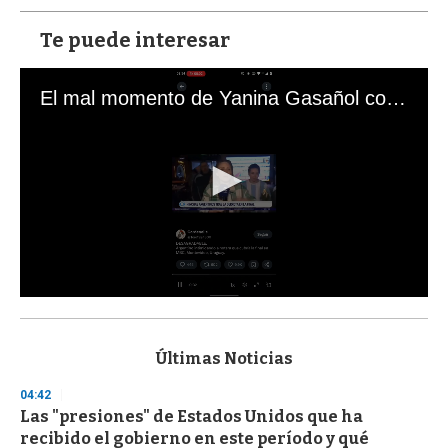
Te puede interesar
El mal momento de Yanina Gasañol con un hincha argentino en "Subrayado"
0
s
e
c
Últimas Noticias
o
n
04:42
d
Las "presiones" de Estados Unidos que ha
s
o
recibido el gobierno en este período y qué
f