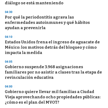
diálogo se está manteniendo
3
3
s
04:30
e
Por qué la periodontitis agrava las
c
enfermedades autoinmunes y qué hábitos
o
n
ayudan a prevenirla
d
s
04:10
Estados Unidos frena el ingreso de aguacate de
México: los motivos detrás del bloqueo y cómo
impacta la medida
04:05
Gobierno suspende 3.968 asignaciones
familiares por no asistir a clases tras la etapa de
revinculación educativa
04:00
Gobierno quiere llevar mil familias a Ciudad
Vieja aprovechando ocho propiedades públicas:
¿cómo es el plan del MVOT?