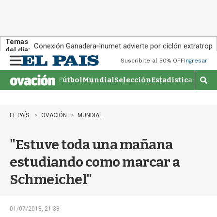
Temas
Conexión Ganadera
Inumet advierte por ciclón extratropi
del día:
Suscribite al 50% OFF
Ingresar
M
e
Fútbol
Mundial
Selección
Estadisticas
Agen
n
M
u
o
s
t
EL PAÍS
OVACIÓN
MUNDIAL
r
a
"Estuve toda una mañana
r
b
estudiando como marcar a
�
s
Schmeichel"
q
u
e
d
01/07/2018, 21:38