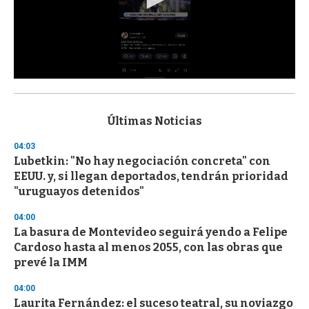
0
s
e
c
Últimas Noticias
o
n
04:03
d
Lubetkin: "No hay negociación concreta" con
s
o
EEUU. y, si llegan deportados, tendrán prioridad
f
"uruguayos detenidos"
3
3
s
04:00
e
La basura de Montevideo seguirá yendo a Felipe
c
Cardoso hasta al menos 2055, con las obras que
o
n
prevé la IMM
d
s
04:00
Laurita Fernández: el suceso teatral, su noviazgo