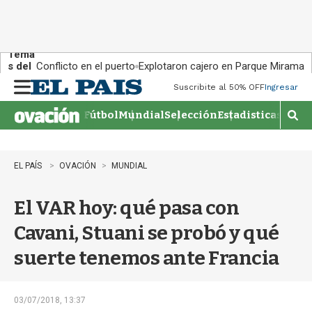
Tema
s del
Conflicto en el puerto
Explotaron cajero en Parque Miramar
día:
Suscribite al 50% OFF
Ingresar
M
e
Fútbol
Mundial
Selección
Estadisticas
Agen
n
M
u
o
s
t
EL PAÍS
OVACIÓN
MUNDIAL
r
a
El VAR hoy: qué pasa con
r
b
Cavani, Stuani se probó y qué
�
s
suerte tenemos ante Francia
q
u
e
d
03/07/2018, 13:37