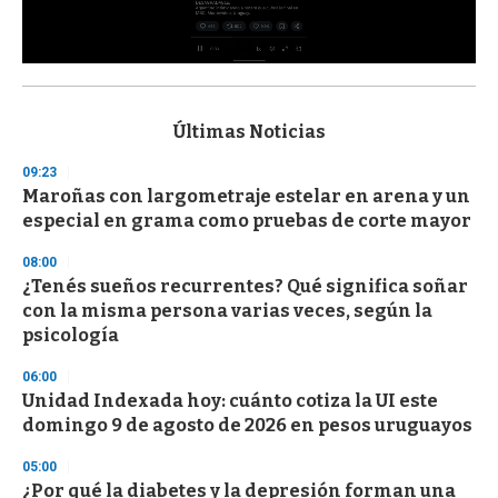
0
s
e
c
Últimas Noticias
o
n
09:23
d
Maroñas con largometraje estelar en arena y un
s
o
especial en grama como pruebas de corte mayor
f
3
08:00
3
s
¿Tenés sueños recurrentes? Qué significa soñar
e
con la misma persona varias veces, según la
c
psicología
o
n
d
06:00
s
Unidad Indexada hoy: cuánto cotiza la UI este
domingo 9 de agosto de 2026 en pesos uruguayos
05:00
¿Por qué la diabetes y la depresión forman una