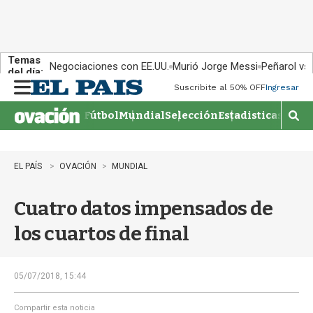
Temas
Negociaciones con EE.UU.
Murió Jorge Messi
Peñarol vs
del día:
Suscribite al 50% OFF
Ingresar
M
e
Fútbol
Mundial
Selección
Estadisticas
Agen
n
M
u
o
s
t
EL PAÍS
OVACIÓN
MUNDIAL
r
a
Cuatro datos impensados de
r
b
los cuartos de final
�
s
q
u
05/07/2018, 15:44
e
d
Compartir esta noticia