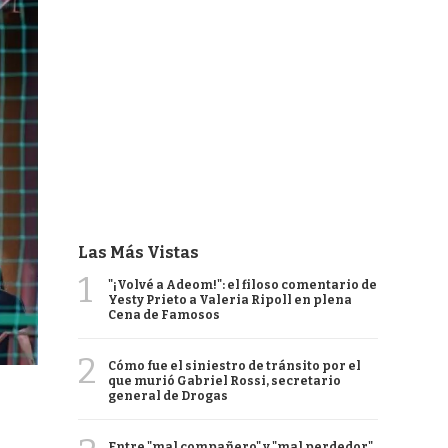
Las Más Vistas
1
"¡Volvé a Adeom!": el filoso comentario de
Yesty Prieto a Valeria Ripoll en plena
Cena de Famosos
2
Cómo fue el siniestro de tránsito por el
que murió Gabriel Rossi, secretario
general de Drogas
Entre "mal compañero" y "mal perdedor",