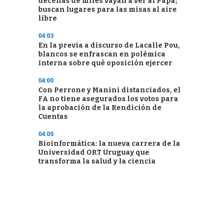
decenas de miles vayan a ver al Papa;
buscan lugares para las misas al aire
libre
04:03
En la previa a discurso de Lacalle Pou,
blancos se enfrascan en polémica
interna sobre qué oposición ejercer
04:00
Con Perrone y Manini distanciados, el
FA no tiene asegurados los votos para
la aprobación de la Rendición de
Cuentas
04:00
Bioinformática: la nueva carrera de la
Universidad ORT Uruguay que
transforma la salud y la ciencia