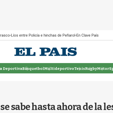
rrasco
Líos entre Policía e hinchas de Peñarol
En Clave País
 Deportiva
Básquetbol
Multideportivo
Tenis
Rugby
MotorSp
 se sabe hasta ahora de la l