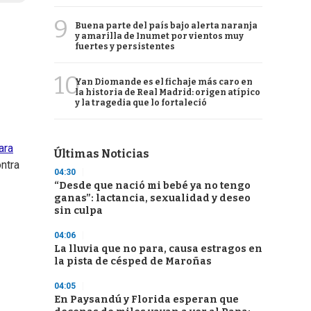
9
Buena parte del país bajo alerta naranja
y amarilla de Inumet por vientos muy
fuertes y persistentes
10
Yan Diomande es el fichaje más caro en
la historia de Real Madrid: origen atípico
y la tragedia que lo fortaleció
ara
Últimas Noticias
ntra
04:30
“Desde que nació mi bebé ya no tengo
ganas”: lactancia, sexualidad y deseo
sin culpa
04:06
La lluvia que no para, causa estragos en
la pista de césped de Maroñas
04:05
En Paysandú y Florida esperan que