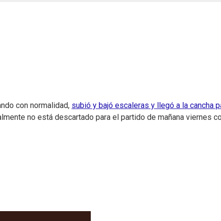
ando con normalidad,
subió y bajó escaleras y llegó a la cancha p
almente no está descartado para el partido de mañana viernes co