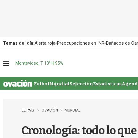
Temas del día:
Alerta roja
Preocupaciones en INR
Bañados de Ca
Montevideo, T 13° H 95%
M
e
n
u
Fútbol
Mundial
Selección
Estadisticas
Agenda
EL PAÍS
OVACIÓN
MUNDIAL
Cronología: todo lo que