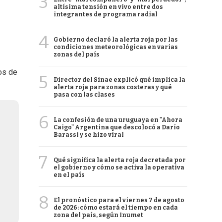
3
altísima tensión en vivo entre dos
integrantes de programa radial
4
Gobierno declaró la alerta roja por las
condiciones meteorológicas en varias
zonas del país
tos de
5
Director del Sinae explicó qué implica la
alerta roja para zonas costeras y qué
pasa con las clases
6
La confesión de una uruguaya en "Ahora
Caigo" Argentina que descolocó a Darío
Barassi y se hizo viral
7
Qué significa la alerta roja decretada por
el gobierno y cómo se activa la operativa
en el país
8
El pronóstico para el viernes 7 de agosto
de 2026: cómo estará el tiempo en cada
zona del país, según Inumet