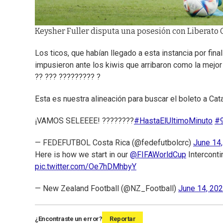
Keysher Fuller disputa una posesión con Liberato C
Los ticos, que habían llegado a esta instancia por fina
impusieron ante los kiwis que arribaron como la mejor
?? ??? ????????? ?
Esta es nuestra alineación para buscar el boleto a Cata
¡VAMOS SELEEEE! ????????
#HastaElUltimoMinuto
#
— FEDEFUTBOL Costa Rica (@fedefutbolcrc)
June 14
Here is how we start in our
@FIFAWorldCup
Interconti
pic.twitter.com/Oe7hDMhbyY
— New Zealand Football (@NZ_Football)
June 14, 20
¿Encontraste un error?
Reportar