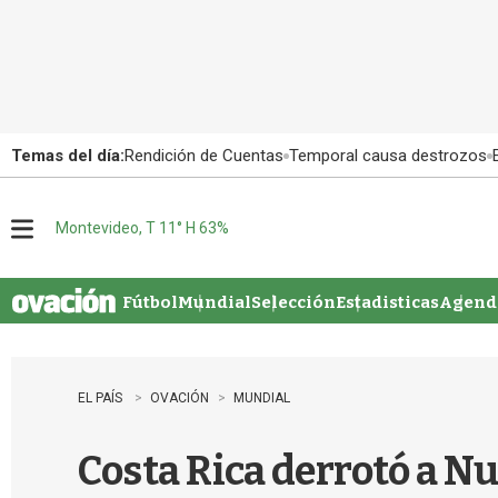
Temas del día:
Rendición de Cuentas
Temporal causa destrozos
Montevideo, T 11° H 63%
M
e
n
u
Fútbol
Mundial
Selección
Estadisticas
Agenda
EL PAÍS
OVACIÓN
MUNDIAL
Costa Rica derrotó a Nu