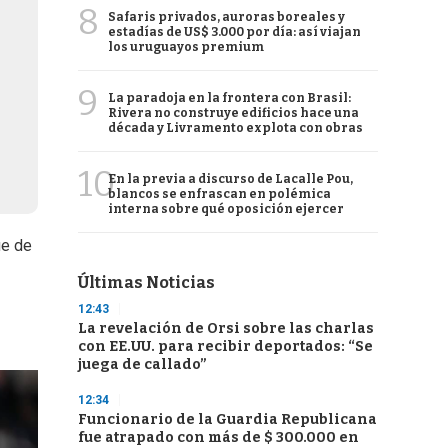
8
Safaris privados, auroras boreales y
estadías de US$ 3.000 por día: así viajan
los uruguayos premium
9
La paradoja en la frontera con Brasil:
Rivera no construye edificios hace una
década y Livramento explota con obras
10
En la previa a discurso de Lacalle Pou,
blancos se enfrascan en polémica
interna sobre qué oposición ejercer
ue de
Últimas Noticias
12:43
La revelación de Orsi sobre las charlas
con EE.UU. para recibir deportados: “Se
juega de callado”
12:34
Funcionario de la Guardia Republicana
fue atrapado con más de $ 300.000 en