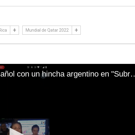
Rica
Mundial de Qatar 2022
El mal momento de Yanina Gasañol con un hin