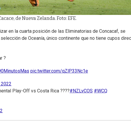
acace, de Nueva Zelanda. Foto: EFE.
lizar en la cuarta posición de las Eliminatorias de Concacaf, se
 selección de Oceanía, único continente que no tiene cupos direc
r ?
90MinutosMas
pic.twitter.com/qZlP33Nc1e
, 2022
nental Play-Off vs Costa Rica ????
#NZLvCOS
#WCQ
22