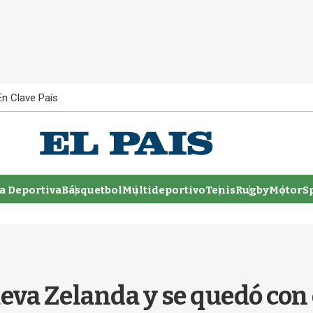
En Clave País
 Deportiva
Básquetbol
Multideportivo
Tenis
Rugby
MotorSp
eva Zelanda y se quedó con 