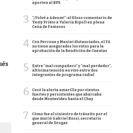
aporten al BPS
3
"¡Volvé a Adeom!": el filoso comentario de
Yesty Prieto a Valeria Ripoll en plena
Cena de Famosos
4
Con Perrone y Manini distanciados, el FA
no tiene asegurados los votos para la
aprobación de la Rendición de Cuentas
ués
5
Entre "mal compañero" y "mal perdedor",
altísima tensión en vivo entre dos
integrantes de programa radial
6
Cesó la alerta amarilla por vientos
fuertes y persistentes que abarcaba
desde Montevideo hasta el Chuy
7
Cómo fue el siniestro de tránsito por el
que murió Gabriel Rossi, secretario
general de Drogas