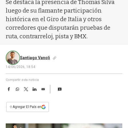
a
Se destaca la presencia de Thomas Silva
luego de su flamante participación
histórica en el Giro de Italia y otros
corredores que disputarán pruebas de
ruta, contrarreloj, pista y BMX.
Santiago Vanoli
14/06/2026, 18:54
Compartir esta noticia
F
W
T
L
E
a
h
w
i
m
c
a
i
n
a
e
t
t
k
i
+
Agregar El País en
b
s
t
e
l
o
A
e
d
o
p
r
I
k
p
n