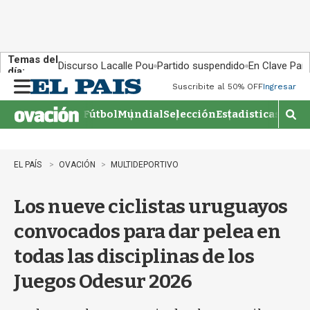
Temas del
Discurso Lacalle Pou
Partido suspendido
En Clave País
día:
Suscribite al 50% OFF
Ingresar
M
e
Fútbol
Mundial
Selección
Estadisticas
Agen
n
M
u
o
s
t
EL PAÍS
OVACIÓN
MULTIDEPORTIVO
r
a
Los nueve ciclistas uruguayos
r
b
convocados para dar pelea en
�
s
todas las disciplinas de los
q
u
Juegos Odesur 2026
e
d