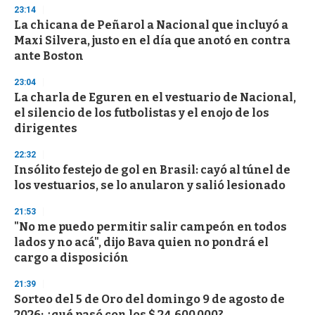
n
23:14
d
La chicana de Peñarol a Nacional que incluyó a
s
o
Maxi Silvera, justo en el día que anotó en contra
f
ante Boston
3
3
s
23:04
e
La charla de Eguren en el vestuario de Nacional,
c
el silencio de los futbolistas y el enojo de los
o
n
dirigentes
d
s
22:32
Insólito festejo de gol en Brasil: cayó al túnel de
los vestuarios, se lo anularon y salió lesionado
21:53
"No me puedo permitir salir campeón en todos
lados y no acá", dijo Bava quien no pondrá el
cargo a disposición
21:39
Sorteo del 5 de Oro del domingo 9 de agosto de
2026: ¿qué pasó con los $ 24.600.000?