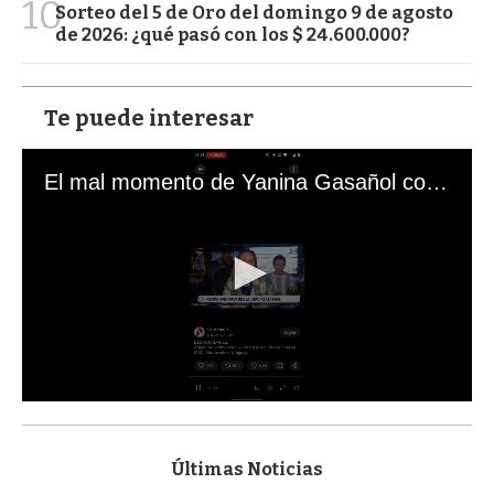
10
Sorteo del 5 de Oro del domingo 9 de agosto
de 2026: ¿qué pasó con los $ 24.600.000?
Te puede interesar
El mal momento de Yanina Gasañol con un hincha argentino en "Subrayado"
0
s
e
c
Últimas Noticias
o