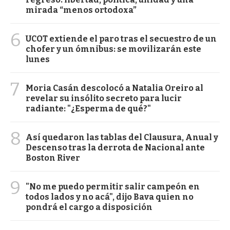
mirada “menos ortodoxa”
6
UCOT extiende el paro tras el secuestro de un
chofer y un ómnibus: se movilizarán este
lunes
7
Moria Casán descolocó a Natalia Oreiro al
revelar su insólito secreto para lucir
radiante: "¿Esperma de qué?"
8
Así quedaron las tablas del Clausura, Anual y
Descenso tras la derrota de Nacional ante
Boston River
9
"No me puedo permitir salir campeón en
todos lados y no acá", dijo Bava quien no
pondrá el cargo a disposición