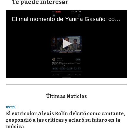
Te puede interesar
El mal momento de Yanina Gasañol con un hincha argentino en "Subrayado"
0
s
e
c
Últimas Noticias
o
n
09:22
d
El extricolor Alexis Rolín debutó como cantante,
s
o
respondió a las críticas y aclaró su futuro en la
f
música
3
3