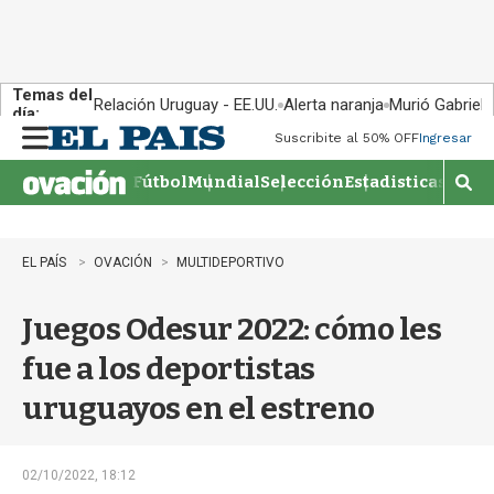
Temas del
Relación Uruguay - EE.UU.
Alerta naranja
Murió Gabriel 
día:
Suscribite al 50% OFF
Ingresar
M
e
Fútbol
Mundial
Selección
Estadisticas
Agen
n
M
u
o
s
t
EL PAÍS
OVACIÓN
MULTIDEPORTIVO
r
a
Juegos Odesur 2022: cómo les
r
b
fue a los deportistas
�
s
uruguayos en el estreno
q
u
e
d
02/10/2022, 18:12