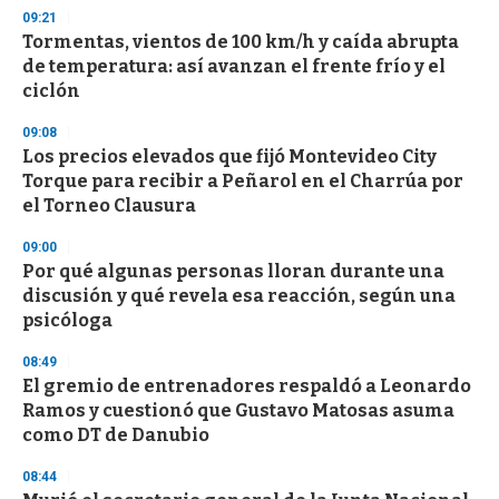
s
09:21
e
Tormentas, vientos de 100 km/h y caída abrupta
c
de temperatura: así avanzan el frente frío y el
o
n
ciclón
d
s
09:08
Los precios elevados que fijó Montevideo City
Torque para recibir a Peñarol en el Charrúa por
el Torneo Clausura
09:00
Por qué algunas personas lloran durante una
discusión y qué revela esa reacción, según una
psicóloga
08:49
El gremio de entrenadores respaldó a Leonardo
Ramos y cuestionó que Gustavo Matosas asuma
como DT de Danubio
08:44