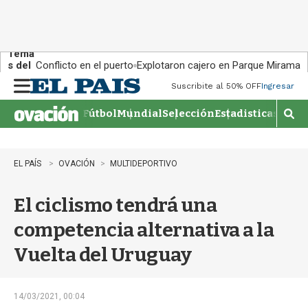
Tema
s del
Conflicto en el puerto
Explotaron cajero en Parque Miramar
día:
Suscribite al 50% OFF
Ingresar
M
e
Fútbol
Mundial
Selección
Estadisticas
Agen
n
M
u
o
s
t
EL PAÍS
OVACIÓN
MULTIDEPORTIVO
r
a
El ciclismo tendrá una
r
b
competencia alternativa a la
�
s
Vuelta del Uruguay
q
u
e
d
14/03/2021, 00:04