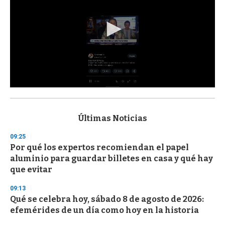
0
s
e
c
Últimas Noticias
o
n
09:25
d
Por qué los expertos recomiendan el papel
s
o
aluminio para guardar billetes en casa y qué hay
f
que evitar
3
3
s
09:13
e
Qué se celebra hoy, sábado 8 de agosto de 2026:
c
efemérides de un día como hoy en la historia
o
n