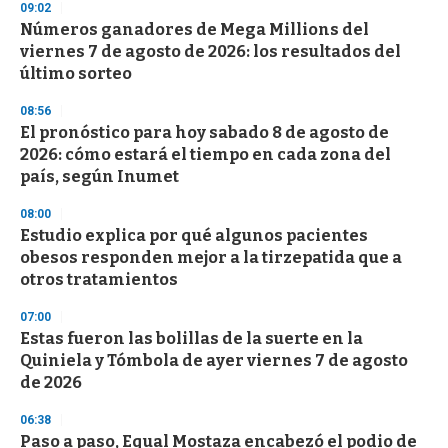
d
09:02
s
Números ganadores de Mega Millions del
viernes 7 de agosto de 2026: los resultados del
último sorteo
08:56
El pronóstico para hoy sabado 8 de agosto de
2026: cómo estará el tiempo en cada zona del
país, según Inumet
08:00
Estudio explica por qué algunos pacientes
obesos responden mejor a la tirzepatida que a
otros tratamientos
07:00
Estas fueron las bolillas de la suerte en la
Quiniela y Tómbola de ayer viernes 7 de agosto
de 2026
06:38
Paso a paso, Equal Mostaza encabezó el podio de