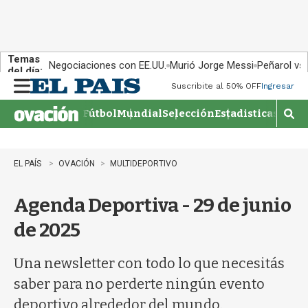
Temas
Negociaciones con EE.UU.
Murió Jorge Messi
Peñarol vs
del día:
Suscribite al 50% OFF
Ingresar
M
e
Fútbol
Mundial
Selección
Estadisticas
Agen
n
M
u
o
s
t
EL PAÍS
OVACIÓN
MULTIDEPORTIVO
r
a
Agenda Deportiva - 29 de junio
r
b
de 2025
�
s
q
Una newsletter con todo lo que necesitás
u
saber para no perderte ningún evento
e
d
deportivo alrededor del mundo.