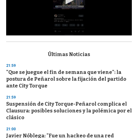
0
s
e
c
Últimas Noticias
o
n
21:59
d
"Que se juegue el fin de semana que viene": la
s
o
postura de Peñarol sobre la fijación del partido
f
ante City Torque
3
3
s
21:59
e
Suspensión de City Torque-Peñarol complica el
c
Clausura: posibles soluciones y la polémica por el
o
n
clásico
d
s
21:00
Javier Nóblega: "Fue un hackeo de una red