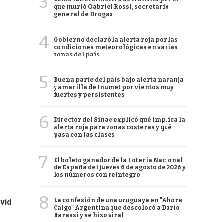
3
que murió Gabriel Rossi, secretario
general de Drogas
4
Gobierno declaró la alerta roja por las
condiciones meteorológicas en varias
zonas del país
5
Buena parte del país bajo alerta naranja
y amarilla de Inumet por vientos muy
fuertes y persistentes
6
Director del Sinae explicó qué implica la
alerta roja para zonas costeras y qué
pasa con las clases
7
El boleto ganador de la Lotería Nacional
de España del jueves 6 de agosto de 2026 y
los números con reintegro
8
La confesión de una uruguaya en "Ahora
vid
Caigo" Argentina que descolocó a Darío
Barassi y se hizo viral