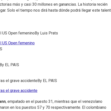
 victorias más y casi 30 millones en ganancias. La historia recién
gar. Solo el tiempo nos dirá hasta dónde podrá llegar este talen
del US Open femenino
By
Luis Prats
del US Open femenino
IS
By
EL PAIS
ras el grave accidente
By
EL PAIS
ras el grave accidente
ann
, empatado en el puesto 31, mientras que el venezolano
naron en los puestos 57 y 70 respectivamente. El colombiano