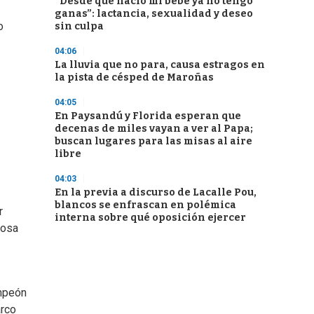
“Desde que nació mi bebé ya no tengo
ganas”: lactancia, sexualidad y deseo
o
sin culpa
04:06
La lluvia que no para, causa estragos en
la pista de césped de Maroñas
04:05
En Paysandú y Florida esperan que
decenas de miles vayan a ver al Papa;
buscan lugares para las misas al aire
libre
04:03
En la previa a discurso de Lacalle Pou,
blancos se enfrascan en polémica
r
interna sobre qué oposición ejercer
posa
ampeón
arco