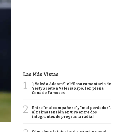
Las Más Vistas
1
"¡Volvé a Adeom!": el filoso comentario de
Yesty Prieto a Valeria Ripoll en plena
Cena de Famosos
2
Entre "mal compañero" y "mal perdedor",
altísima tensión en vivo entre dos
integrantes de programa radial
Cómo fue el siniestro de tránsito por el