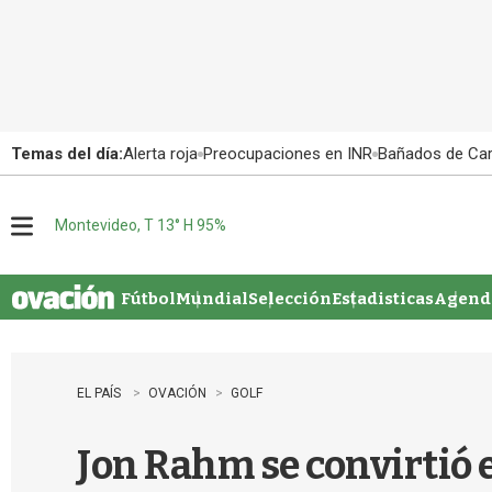
Temas del día:
Alerta roja
Preocupaciones en INR
Bañados de Ca
Montevideo, T 13° H 95%
M
e
n
u
Fútbol
Mundial
Selección
Estadisticas
Agenda
EL PAÍS
OVACIÓN
GOLF
Jon Rahm se convirtió 