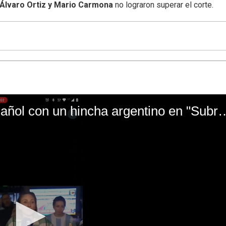
Álvaro Ortiz y Mario Carmona
no lograron superar el corte.
El mal momento de Yanina Gasañol con un hin