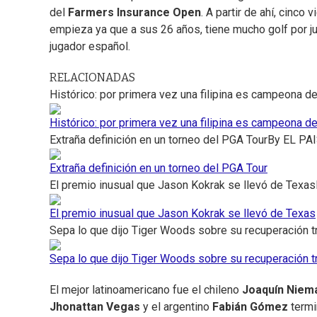
del
Farmers Insurance Open
. A partir de ahí, cinco
empieza ya que a sus 26 años, tiene mucho golf por ju
jugador español.
RELACIONADAS
Histórico: por primera vez una filipina es campeona 
Histórico: por primera vez una filipina es campeona 
Extraña definición en un torneo del PGA Tour
By
EL PA
Extraña definición en un torneo del PGA Tour
El premio inusual que Jason Kokrak se llevó de Texas
El premio inusual que Jason Kokrak se llevó de Texas
Sepa lo que dijo Tiger Woods sobre su recuperación t
Sepa lo que dijo Tiger Woods sobre su recuperación t
El mejor latinoamericano fue el chileno
Joaquín Niem
Jhonattan Vegas
y el argentino
Fabián Gómez
termi