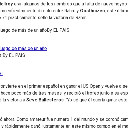
cIIroy
eran algunos de los nombres que a falta de nueve hoyos
 a un enfrentamiento directo entre Rahm y
Oosthuizen
, este últim
o 71 prácticamente selló la victoria de Rahm.
 luego de más de un año
By
EL PAIS
 luego de más de un año
al
By
EL PAIS
al
convierte en el primer español en ganar el US Open y vuelve a se
hace poco más de tres meses, y recibió el trofeo junto a su es
 la victoria a
Seve Ballesteros
: “Yo sé que él quería ganar este
zó ahora. Como amateur fue número 1 del mundo y se coronó c
 y rápidamente ganó, justamente en este mismo campo en el m