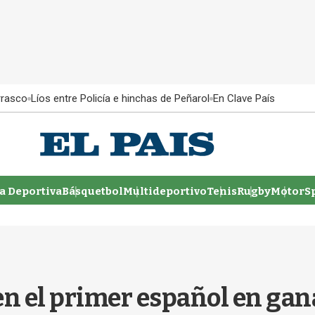
rrasco
Líos entre Policía e hinchas de Peñarol
En Clave País
 Deportiva
Básquetbol
Multideportivo
Tenis
Rugby
MotorSp
en el primer español en gan