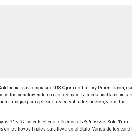
alifornia
, para disputar el
US Open
en
Torrey Pines
. Rahm, qu
oco fue construyendo su campeonato. La ronda final la inició a t
uen arranque para aplicar presión sobre los líderes, y eso fue
oyos 71 y 72 se colocó como líder en el
club hou
se. Solo
Tom
es
en los hoyos finales para llevarse el título. Varios de los cand