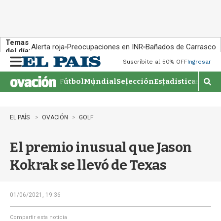
Temas
Alerta roja
Preocupaciones en INR
Bañados de Carrasco
del día:
Suscribite al 50% OFF
Ingresar
M
e
Fútbol
Mundial
Selección
Estadisticas
Agen
n
M
u
o
s
t
EL PAÍS
OVACIÓN
GOLF
r
a
El premio inusual que Jason
r
b
Kokrak se llevó de Texas
�
s
q
u
01/06/2021, 19:36
e
d
Compartir esta noticia