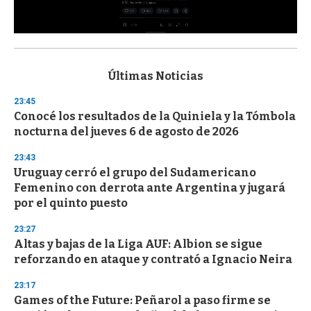
0
s
e
c
Últimas Noticias
o
n
23:45
d
Conocé los resultados de la Quiniela y la Tómbola
s
o
nocturna del jueves 6 de agosto de 2026
f
3
23:43
3
s
Uruguay cerró el grupo del Sudamericano
e
Femenino con derrota ante Argentina y jugará
c
por el quinto puesto
o
n
d
23:27
s
Altas y bajas de la Liga AUF: Albion se sigue
reforzando en ataque y contrató a Ignacio Neira
23:17
Games of the Future: Peñarol a paso firme se