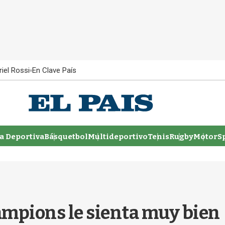
iel Rossi
En Clave País
 Deportiva
Básquetbol
Multideportivo
Tenis
Rugby
MotorSp
hampions le sienta muy bien