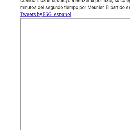
Cuando Zidane sustituyó a Benzema por Bale, su colega
minutos del segundo tiempo por Meunier. El partido e
Tweets by PSG_espanol