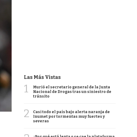
Las Más Vistas
1
Murió el secretario general de la Junta
Nacional de Drogas tras un siniestro de
tránsito
2
Casi todo el país bajo alerta naranja de
Inumet por tormentas muy fuertes y
severas
¿Por qué está lenta o se cae la plataforma