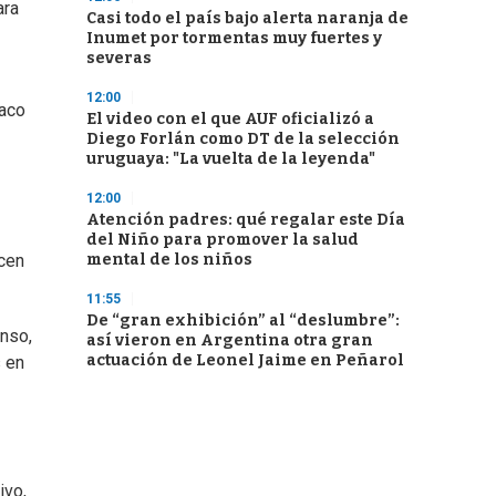
ara
Casi todo el país bajo alerta naranja de
Inumet por tormentas muy fuertes y
severas
12:00
taco
El video con el que AUF oficializó a
Diego Forlán como DT de la selección
uruguaya: "La vuelta de la leyenda"
12:00
Atención padres: qué regalar este Día
del Niño para promover la salud
mental de los niños
acen
11:55
De “gran exhibición” al “deslumbre”:
anso,
así vieron en Argentina otra gran
actuación de Leonel Jaime en Peñarol
s en
ivo,