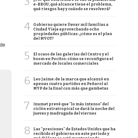
3
e-BROU, qué alcance tiene el problema,
qué riesgos hay y cuándo se resolverá?
4
Gobierno quiere llevar mil familias a
Ciudad Vieja aprovechando ocho
propiedades públicas: ¿cómo es el plan
del MVOT?
 de
5
El ocaso de las galerías del Centro y el
boom en Pocitos: cómo se reconfigura el
mercado de locales comerciales
6
Leo Jaime: de la marca que alcanzó en
apenas cuatro partidos en Peñarol al
MVP de la final con más que gambetas
7
Inumet prevé que "lo más intenso" del
ciclón extratropical se dará la noche del
jueves y madrugada del viernes
8
Las "presiones" de Estados Unidos que ha
recibido el gobierno en este período y