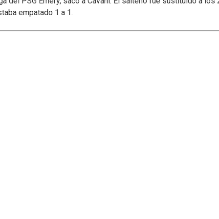
 del PSG Emery, sacó a Cavani. El salteño fue sustituido a los 
staba empatado 1 a 1.