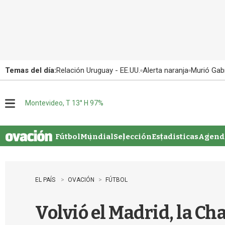
Temas del día:
Relación Uruguay - EE.UU.
Alerta naranja
Murió Gabr
Montevideo, T 13° H 97%
M
e
n
u
Fútbol
Mundial
Selección
Estadisticas
Agenda
EL PAÍS
OVACIÓN
FÚTBOL
Volvió el Madrid, la C