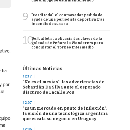
qué diálogo se está manteniendo
9
"Perdí todo": el conmovedor pedido de
ayuda de una periodista deportiva tras
incendio de su casa
10
Del ballet a la eficacia: las claves de la
goleada de Peñarol a Wanderers para
conquistar el Torneo Intermedio
etivo.
Últimas Noticias
y ha
12:17
"No es el mesías": las advertencias de
y por
Sebastián Da Silva ante el esperado
que
discurso de Lacalle Pou
12:07
"Es un mercado en punto de inflexión":
la visión de una tecnológica argentina
equipo
que escala su negocio en Uruguay
rma
12:06