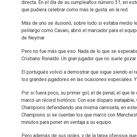
directa. En el día de su cumpleaños número 31, en es
que pudiera celebrar como más le gusta: en la red.
Más de uno se ilusionó, sobre todo si estaba medio lej
pelilargo como Cavani, abrió el marcador para el equip
de Neymar.
Pero no fue más que eso. Nada de lo que se esperaba 
Cristiano Ronaldo. Un gran jugador que no suele gozar
El portugués volvió a demostrar que sigue siendo el r
los grandes jugadores en las ocasiones especiales. Y 
Por si fuera poco, su primer gol, el de penal, el que le
marcó un récord histórico. Con ese disparo inatajable, 
Champions defendiendo una misma camiseta, en este ca
Champions si se cuentan los que marcó con Manchester U
minutos para poner en ventaja a su equipo.
Pero además de sus goles, y de la tarea ofensiva que l