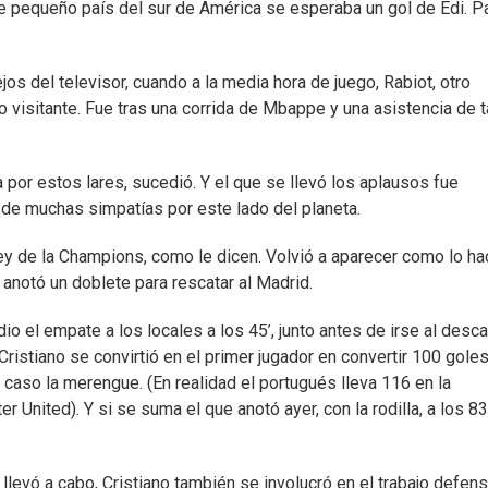
te pequeño país del sur de América se esperaba un gol de Edi. P
os del televisor, cuando a la media hora de juego, Rabiot, otro
o visitante. Fue tras una corrida de Mbappe y una asistencia de 
por estos lares, sucedió. Y el que se llevó los aplausos fue
 de muchas simpatías por este lado del planeta.
ey de la Champions, como le dicen. Volvió a aparecer como lo h
anotó un doblete para rescatar al Madrid.
 dio el empate a los locales a los 45’, junto antes de irse al desc
Cristiano se convirtió en el primer jugador en convertir 100 gole
so la merengue. (En realidad el portugués lleva 116 en la
nited). Y si se suma el que anotó ayer, con la rodilla, a los 83
levó a cabo, Cristiano también se involucró en el trabajo defens