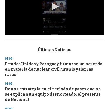
0
s
e
c
Últimas Noticias
o
n
03:09
d
Estados Unidos y Paraguay firmaron un acuerdo
s
o
en materia de nuclear civil, uranio y tierras
f
raras
3
3
s
03:05
e
De una estrategia en el período de pases que no
c
se explica a un equipo desnorteado: el presente
o
n
de Nacional
d
s
03:00