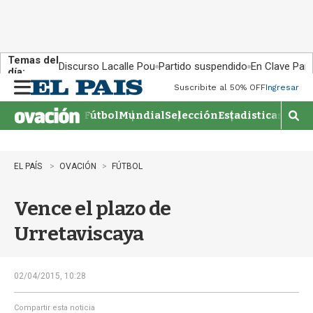
Temas del
Discurso Lacalle Pou
Partido suspendido
En Clave País
día:
Suscribite al 50% OFF
Ingresar
M
e
Fútbol
Mundial
Selección
Estadisticas
Agen
n
M
u
o
s
t
EL PAÍS
OVACIÓN
FÚTBOL
r
a
Vence el plazo de
r
b
Urretaviscaya
�
s
q
u
02/04/2015, 10:28
e
d
Compartir esta noticia