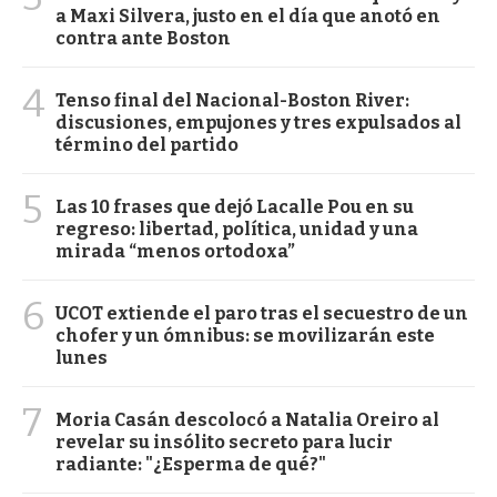
a Maxi Silvera, justo en el día que anotó en
contra ante Boston
4
Tenso final del Nacional-Boston River:
discusiones, empujones y tres expulsados al
término del partido
5
Las 10 frases que dejó Lacalle Pou en su
regreso: libertad, política, unidad y una
mirada “menos ortodoxa”
6
UCOT extiende el paro tras el secuestro de un
chofer y un ómnibus: se movilizarán este
lunes
7
Moria Casán descolocó a Natalia Oreiro al
revelar su insólito secreto para lucir
radiante: "¿Esperma de qué?"