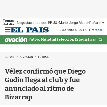
Temas
Negociaciones con EE.UU.
Murió Jorge Messi
Peñarol vs
del día:
Suscribite al 50% OFF
Ingresar
M
e
Fútbol
Mundial
Selección
Estadisticas
Agen
n
M
u
o
s
t
EL PAÍS
OVACIÓN
FÚTBOL
r
a
Vélez confirmó que Diego
r
b
Godín llega al club y fue
�
s
anunciado al ritmo de
q
u
Bizarrap
e
d