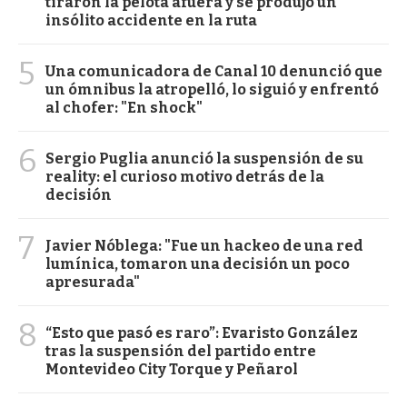
tiraron la pelota afuera y se produjo un
insólito accidente en la ruta
5
Una comunicadora de Canal 10 denunció que
un ómnibus la atropelló, lo siguió y enfrentó
al chofer: "En shock"
6
Sergio Puglia anunció la suspensión de su
reality: el curioso motivo detrás de la
decisión
7
Javier Nóblega: "Fue un hackeo de una red
lumínica, tomaron una decisión un poco
apresurada"
8
“Esto que pasó es raro”: Evaristo González
tras la suspensión del partido entre
Montevideo City Torque y Peñarol