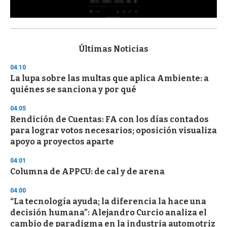
0
s
e
c
Últimas Noticias
o
n
04:10
d
La lupa sobre las multas que aplica Ambiente: a
s
o
quiénes se sanciona y por qué
f
3
04:05
3
s
Rendición de Cuentas: FA con los días contados
e
para lograr votos necesarios; oposición visualiza
c
apoyo a proyectos aparte
o
n
d
04:01
s
Columna de APPCU: de cal y de arena
04:00
“La tecnología ayuda; la diferencia la hace una
decisión humana”: Alejandro Curcio analiza el
cambio de paradigma en la industria automotriz