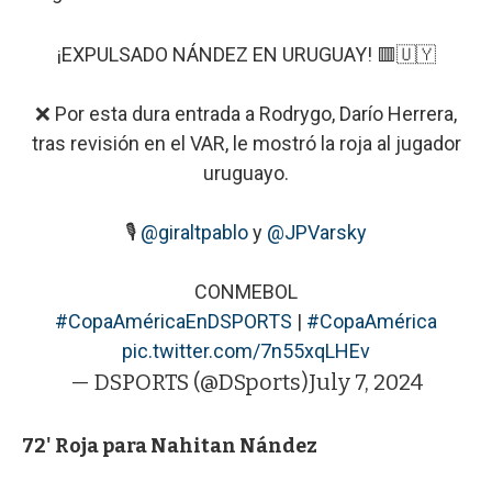
¡EXPULSADO NÁNDEZ EN URUGUAY! 🟥🇺🇾
❌ Por esta dura entrada a Rodrygo, Darío Herrera,
tras revisión en el VAR, le mostró la roja al jugador
uruguayo.
🎙
@giraltpablo
y
@JPVarsky
CONMEBOL
#CopaAméricaEnDSPORTS
|
#CopaAmérica
pic.twitter.com/7n55xqLHEv
— DSPORTS (@DSports)
July 7, 2024
72' Roja para Nahitan Nández