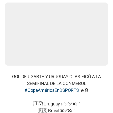
GOL DE UGARTE Y URUGUAY CLASIFICÓ A LA
SEMIFINAL DE LA CONMEBOL
#CopaAméricaEnDSPORTS
🔥⚽
🇺🇾 Uruguay ✅✅✅❌✅
🇧🇷 Brasil ❌✅❌✅