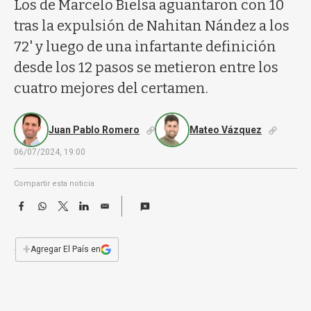
a
Los de Marcelo Bielsa aguantaron con 10
tras la expulsión de Nahitan Nández a los
72' y luego de una infartante definición
desde los 12 pasos se metieron entre los
cuatro mejores del certamen.
Juan Pablo Romero
Mateo Vázquez
06/07/2024, 19:00
Compartir esta noticia
F
W
T
L
E
a
h
w
i
m
c
a
i
n
a
e
t
t
k
i
+
Agregar El País en
b
s
t
e
l
o
A
e
d
o
p
r
I
k
p
n