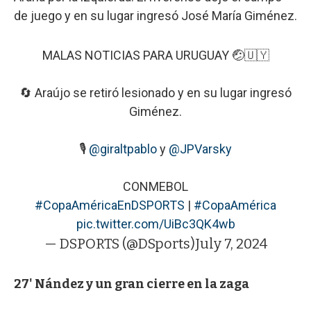
de juego y en su lugar ingresó José María Giménez.
MALAS NOTICIAS PARA URUGUAY 🤕🇺🇾
🔄 Araújo se retiró lesionado y en su lugar ingresó
Giménez.
🎙
@giraltpablo
y
@JPVarsky
CONMEBOL
#CopaAméricaEnDSPORTS
|
#CopaAmérica
pic.twitter.com/UiBc3QK4wb
— DSPORTS (@DSports)
July 7, 2024
27' Nández y un gran cierre en la zaga