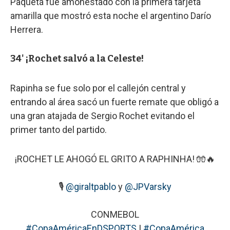
Paquetá fue amonestado con la primera tarjeta
amarilla que mostró esta noche el argentino Darío
Herrera.
34' ¡Rochet salvó a la Celeste!
Rapinha se fue solo por el callejón central y
entrando al área sacó un fuerte remate que obligó a
una gran atajada de Sergio Rochet evitando el
primer tanto del partido.
¡ROCHET LE AHOGÓ EL GRITO A RAPHINHA! 🧤🔥
🎙
@giraltpablo
y
@JPVarsky
CONMEBOL
#CopaAméricaEnDSPORTS
|
#CopaAmérica