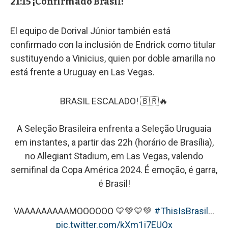
21:15 ¡Confirmado Brasil!
El equipo de Dorival Júnior también está
confirmado con la inclusión de Endrick como titular
sustituyendo a Vinicius, quien por doble amarilla no
está frente a Uruguay en Las Vegas.
BRASIL ESCALADO! 🇧🇷🔥
A Seleção Brasileira enfrenta a Seleção Uruguaia
em instantes, a partir das 22h (horário de Brasília),
no Allegiant Stadium, em Las Vegas, valendo
semifinal da Copa América 2024. É emoção, é garra,
é Brasil!
VAAAAAAAAAMOOOOOO 💛💚💛💚
#ThisIsBrasil
…
pic.twitter.com/kXm1j7EUQx