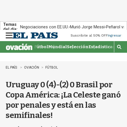
Temas
Negociaciones con EE.UU.
Murió Jorge Messi
Peñarol vs
del día:
Suscribite al 50% OFF
Ingresar
M
e
Fútbol
Mundial
Selección
Estadisticas
Agen
n
M
u
o
s
t
EL PAÍS
OVACIÓN
FÚTBOL
r
a
Uruguay 0 (4)-(2) 0 Brasil por
r
b
Copa América: ¡La Celeste ganó
�
s
por penales y está en las
q
u
semifinales!
e
d