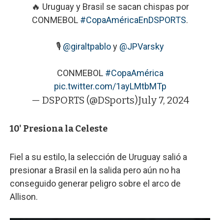
🔥 Uruguay y Brasil se sacan chispas por
CONMEBOL
#CopaAméricaEnDSPORTS
.
🎙
@giraltpablo
y
@JPVarsky
CONMEBOL
#CopaAmérica
pic.twitter.com/1ayLMtbMTp
— DSPORTS (@DSports)
July 7, 2024
10' Presiona la Celeste
Fiel a su estilo, la selección de Uruguay salió a
presionar a Brasil en la salida pero aún no ha
conseguido generar peligro sobre el arco de
Allison.