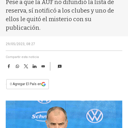
a
Pese a que la AUF no difundió la lista de
reserva, sí notificó a los clubes y uno de
ellos le quitó el misterio con su
publicación.
29/05/2023, 08:27
Compartir esta noticia
F
W
T
L
E
a
h
w
i
m
c
a
i
n
a
e
t
t
k
i
+
Agregar El País en
b
s
t
e
l
o
A
e
d
o
p
r
I
k
p
n