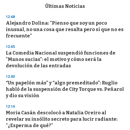
c
Últimas Noticias
o
n
12:48
d
Alejandro Dolina: "Pienso que soy un poco
s
o
inusual, no una cosa que resalta pero sí que no es
f
frecuente"
3
3
s
12:45
e
La Comedia Nacional suspendió funciones de
c
"Manos sucias": el motivo y cómo será la
o
n
devolución de las entradas
d
s
12:40
“Un papelón más” y “algo premeditado”: Ruglio
habló de la suspensión de City Torque vs. Peñarol
y dio su visión
12:14
Moria Casán descolocó a Natalia Oreiro al
revelar su insólito secreto para lucir radiante:
"¿Esperma de qué?"