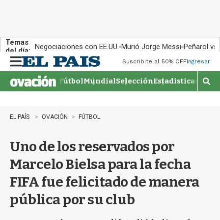
Temas
Negociaciones con EE.UU.
Murió Jorge Messi
Peñarol vs
del día:
Suscribite al 50% OFF
Ingresar
M
e
Fútbol
Mundial
Selección
Estadisticas
Agen
n
M
u
o
s
t
EL PAÍS
OVACIÓN
FÚTBOL
r
a
Uno de los reservados por
r
b
Marcelo Bielsa para la fecha
�
s
FIFA fue felicitado de manera
q
u
pública por su club
e
d