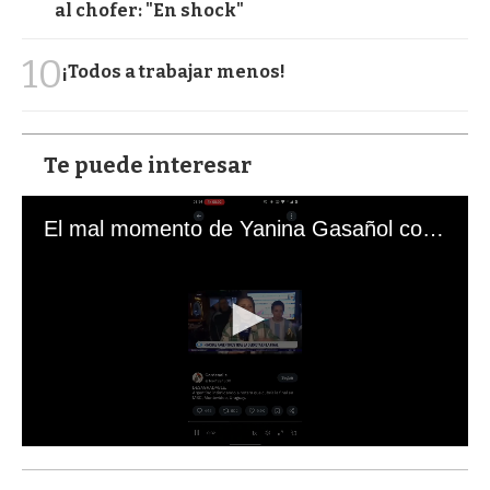
al chofer: "En shock"
10
¡Todos a trabajar menos!
Te puede interesar
El mal momento de Yanina Gasañol con un hincha argentino en "Subrayado"
0
s
e