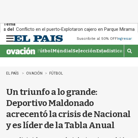
Tema
s del
Conflicto en el puerto
Explotaron cajero en Parque Miramar
día:
Suscribite al 50% OFF
Ingresar
M
e
Fútbol
Mundial
Selección
Estadisticas
Agen
n
M
u
o
s
t
EL PAÍS
OVACIÓN
FÚTBOL
r
a
Un triunfo a lo grande:
r
b
Deportivo Maldonado
�
s
acrecentó la crisis de Nacional
q
u
y es líder de la Tabla Anual
e
d