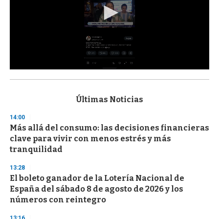
0
s
e
c
Últimas Noticias
o
n
14:00
d
Más allá del consumo: las decisiones financieras
s
o
clave para vivir con menos estrés y más
f
tranquilidad
3
3
s
13:28
e
El boleto ganador de la Lotería Nacional de
c
España del sábado 8 de agosto de 2026 y los
o
n
números con reintegro
d
s
13:16