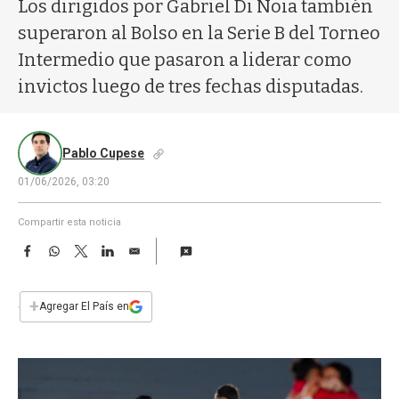
a
Los dirigidos por Gabriel Di Noia también
superaron al Bolso en la Serie B del Torneo
Intermedio que pasaron a liderar como
invictos luego de tres fechas disputadas.
Pablo Cupese
01/06/2026, 03:20
Compartir esta noticia
F
W
T
L
E
a
h
w
i
m
c
a
i
n
a
e
t
t
k
i
+
Agregar El País en
b
s
t
e
l
o
A
e
d
o
p
r
I
k
p
n