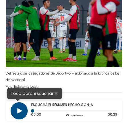
Del festejo de los jugadores de Deportivo Maldonado a la bronca de los
de Nacional.
Foto: Estefanía Leal.
×
Toca para escuchar
ESCUCHÁ EL RESUMEN HECHO CON IA
Tiempo transcurrido: 0 segundos
Durac
00:00
00:38