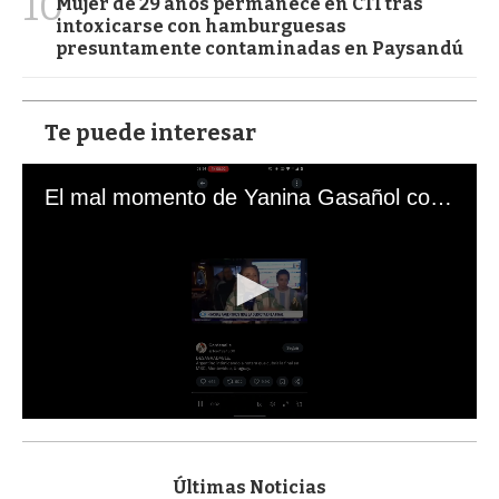
10
Mujer de 29 años permanece en CTI tras
intoxicarse con hamburguesas
presuntamente contaminadas en Paysandú
Te puede interesar
El mal momento de Yanina Gasañol con un hincha argentino en "Subrayado"
0
s
e
c
Últimas Noticias
o