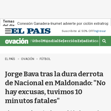
Temas
Conexión Ganadera
Inumet advierte por ciclón extratropi
del día:
Suscribite al 50% OFF
Ingresar
M
e
Fútbol
Mundial
Selección
Estadisticas
Agen
n
M
u
o
s
t
EL PAÍS
OVACIÓN
FÚTBOL
r
a
Jorge Bava tras la dura derrota
r
b
de Nacional en Maldonado: "No
�
s
hay excusas, tuvimos 10
q
u
minutos fatales"
e
d