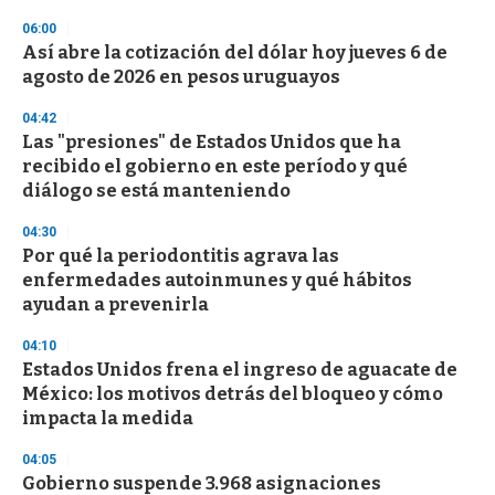
n
06:00
d
Así abre la cotización del dólar hoy jueves 6 de
s
o
agosto de 2026 en pesos uruguayos
f
3
04:42
3
s
Las "presiones" de Estados Unidos que ha
e
recibido el gobierno en este período y qué
c
diálogo se está manteniendo
o
n
d
04:30
s
Por qué la periodontitis agrava las
enfermedades autoinmunes y qué hábitos
ayudan a prevenirla
04:10
Estados Unidos frena el ingreso de aguacate de
México: los motivos detrás del bloqueo y cómo
impacta la medida
04:05
Gobierno suspende 3.968 asignaciones