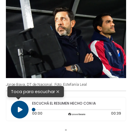
Jorge Bava, DT de Nacional.
Foto: Estefanía Leal
×
Toca para escuchar
ESCUCHÁ EL RESUMEN HECHO CON IA
Tiempo transcurrido: 0 segundos
Durac
00:00
00:39