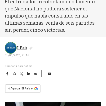
a
El entrenador tricolor también lamentó
que Nacional no pudiera sostener el
impulso que había construido en las
últimas semanas: venía de seis partidos
sin perder, cinco victorias.
El País
31/05/2026, 21:16
Compartir esta noticia
F
W
T
L
E
a
h
w
i
m
c
a
i
n
a
e
t
t
k
i
+
Agregar El País en
b
s
t
e
l
o
A
e
d
o
p
r
I
k
p
n