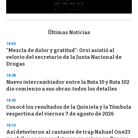
0
s
e
c
Últimas Noticias
o
n
18:43
d
"Mezcla de dolor y gratitud": Orsi asistió al
s
o
velorio del secretario de la Junta Nacional de
f
Drogas
3
3
s
18:38
e
Nuevo intercambiador entre la Ruta 10 y Ruta 102
c
dio comienzo a sus obras: todos los detalles
o
n
d
18:30
s
Conocé los resultados de la Quiniela y la Tómbola
vespertina del viernes 7 de agosto de 2026
18:10
Así detuvieron al cantante de trap Nahuel One23