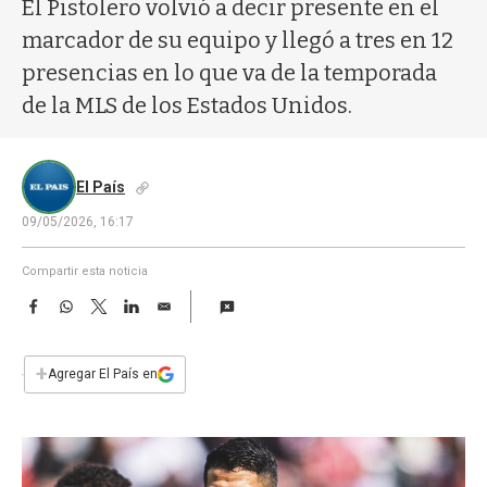
a
El Pistolero volvió a decir presente en el
marcador de su equipo y llegó a tres en 12
presencias en lo que va de la temporada
de la MLS de los Estados Unidos.
El País
09/05/2026, 16:17
Compartir esta noticia
F
W
T
L
E
a
h
w
i
m
c
a
i
n
a
e
t
t
k
i
+
Agregar El País en
b
s
t
e
l
o
A
e
d
o
p
r
I
k
p
n