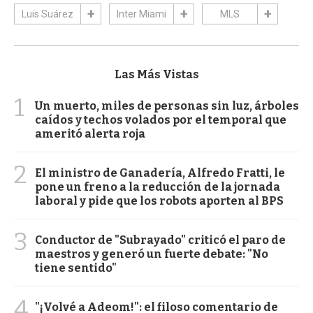
Luis Suárez
Inter Miami
MLS
Las Más Vistas
1
Un muerto, miles de personas sin luz, árboles
caídos y techos volados por el temporal que
ameritó alerta roja
2
El ministro de Ganadería, Alfredo Fratti, le
pone un freno a la reducción de la jornada
laboral y pide que los robots aporten al BPS
3
Conductor de "Subrayado" criticó el paro de
maestros y generó un fuerte debate: "No
tiene sentido"
4
"¡Volvé a Adeom!": el filoso comentario de