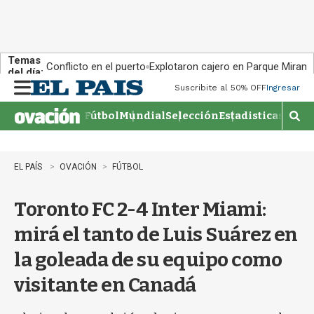
Temas
Conflicto en el puerto
Explotaron cajero en Parque Miram
del día:
Suscribite al 50% OFF
Ingresar
M
e
Fútbol
Mundial
Selección
Estadisticas
Agen
n
M
u
o
s
t
EL PAÍS
OVACIÓN
FÚTBOL
r
a
Toronto FC 2-4 Inter Miami:
r
b
mirá el tanto de Luis Suárez en
�
s
la goleada de su equipo como
q
u
visitante en Canadá
e
d